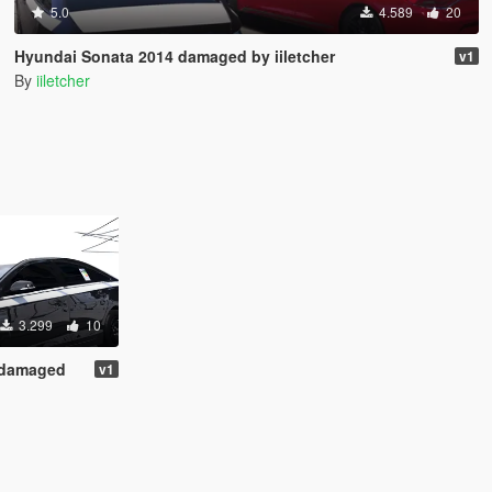
5.0
4.589
20
Hyundai Sonata 2014 damaged by iiletcher
v1
By
iiletcher
3.299
10
 damaged
v1