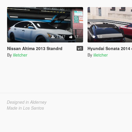
3.047
17
5.0
Nissan Altima 2013 Standrd
Hyundai Sonata 2014 damaged 
v1
By
iiletcher
By
iiletcher
Designed in Alderney
Made in Los Santos