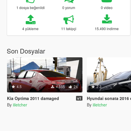
1 dosya beğenildi
0 yorum
0 video
4 yükleme
11 takipçi
15.490 indirme
Son Dosyalar
4.5
4.555
24
2.3
Kia Optima 2011 damaged
Hyundai sonata 2016
v1
By
iiletcher
By
iiletcher