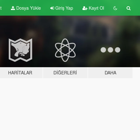
t
Dosya Yükle
Giriş Yap
Kayıt Ol
HARITALAR
DIĞERLERI
DAHA