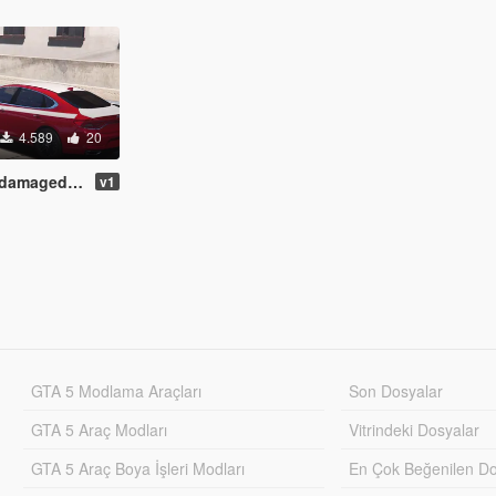
4.589
20
by iiletcher
v1
GTA 5 Modlama Araçları
Son Dosyalar
GTA 5 Araç Modları
Vitrindeki Dosyalar
GTA 5 Araç Boya İşleri Modları
En Çok Beğenilen Do