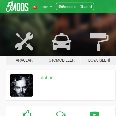
5mods on Discord
Türkçe
ARAÇLAR
OTOMOBILLER
BOYA İŞLERI
iiletcher