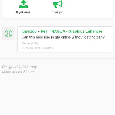
0 yükleme
0 takipçi
junyizou
»
Real | RAGE V - Graphics Enhancer
Can this mod use in gta online without getting ban?
İçeriği Gör
25 Nisan 2020 Cumartesi
Designed in Alderney
Made in Los Santos