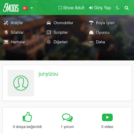
Show Adult
Giriş Yap
Araçlar
Otomobiller
Boya İşleri
Silahlar
Scriptler
Oyuncu
Haritalar
Diğerleri
Daha
junyizou
0 dosya beğenildi
1 yorum
0 video