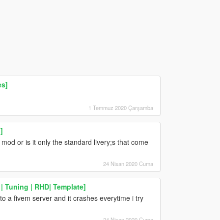
es]
1 Temmuz 2020 Çarşamba
]
 mod or is it only the standard livery;s that come
24 Nisan 2020 Cuma
 | Tuning | RHD| Template]
to a fivem server and it crashes everytime i try
24 Nisan 2020 Cuma