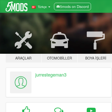
5mods on Discord
Türkçe
ARAÇLAR
OTOMOBILLER
BOYA İŞLERI
jurrestegeman3