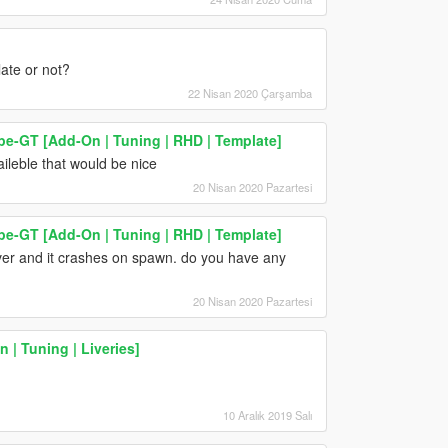
ate or not?
22 Nisan 2020 Çarşamba
-GT [Add-On | Tuning | RHD | Template]
ileble that would be nice
20 Nisan 2020 Pazartesi
-GT [Add-On | Tuning | RHD | Template]
erver and it crashes on spawn. do you have any
20 Nisan 2020 Pazartesi
 | Tuning | Liveries]
10 Aralık 2019 Salı