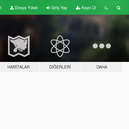
t
Dosya Yükle
Giriş Yap
Kayıt Ol
HARITALAR
DIĞERLERI
DAHA