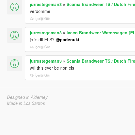
jurrestegeman3
»
Scania Brandweer TS / Dutch Fir
verdomme
İçeriği Gör
jurrestegeman3
»
Iveco Brandweer Waterwagen [E
jo is dit ELS?
@padenuki
İçeriği Gör
jurrestegeman3
»
Scania Brandweer TS / Dutch Fir
will this ever be non els
İçeriği Gör
Designed in Alderney
Made in Los Santos