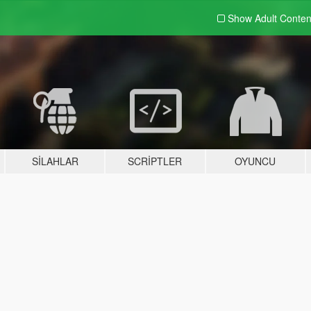
Show Adult
Conten
SILAHLAR
SCRIPTLER
OYUNCU