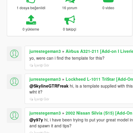
1 dosya beğenildi
16 yorum
0 video
0 yükleme
0 takipçi
jurrestegeman3
»
Airbus A321-211 [Add-on I Liveri
yo, were can i find the template for this?
İçeriği Gör
jurrestegeman3
»
Lockheed L-1011 TriStar [Add-On
@SkylineGTRFreak
hi, is a template supplied with this
wiht it?
İçeriği Gör
jurrestegeman3
»
2002 Nissan Silvia (S15) [Add-On
@y97y
hi, i have been trying to put your great model in
and spawn it and tips?
İçeriği Gör