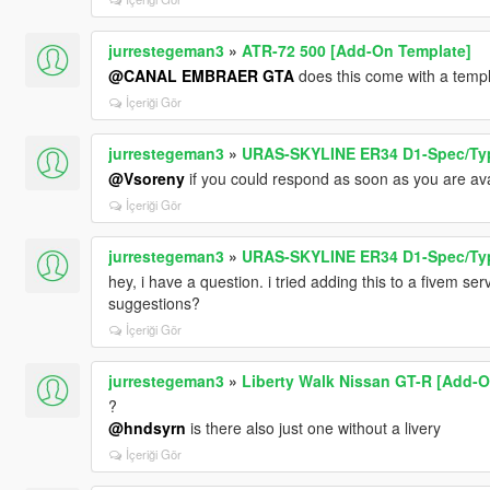
jurrestegeman3
»
ATR-72 500 [Add-On Template]
@CANAL EMBRAER GTA
does this come with a templ
İçeriği Gör
jurrestegeman3
»
URAS-SKYLINE ER34 D1-Spec/Type
@Vsoreny
if you could respond as soon as you are ava
İçeriği Gör
jurrestegeman3
»
URAS-SKYLINE ER34 D1-Spec/Type
hey, i have a question. i tried adding this to a fivem s
suggestions?
İçeriği Gör
jurrestegeman3
»
Liberty Walk Nissan GT-R [Add-On
?
@hndsyrn
is there also just one without a livery
İçeriği Gör