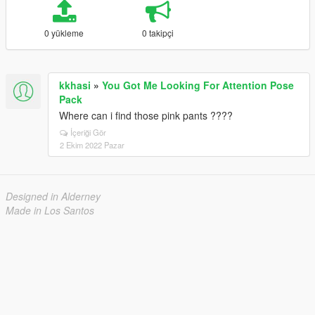
0 yükleme
0 takipçi
kkhasi
»
You Got Me Looking For Attention Pose
Pack
Where can i find those pink pants ????
İçeriği Gör
2 Ekim 2022 Pazar
Designed in Alderney
Made in Los Santos