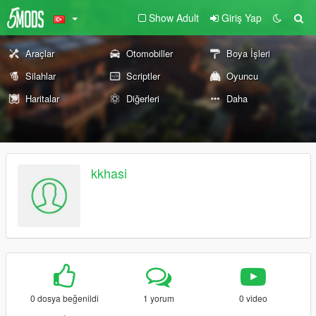
Show Adult
Giriş Yap
Araçlar
Otomobiller
Boya İşleri
Silahlar
Scriptler
Oyuncu
Haritalar
Diğerleri
Daha
kkhasi
0 dosya beğenildi
1 yorum
0 video