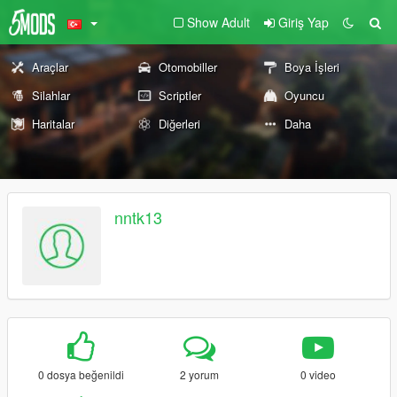
Show Adult
Giriş Yap
Araçlar
Otomobiller
Boya İşleri
Silahlar
Scriptler
Oyuncu
Haritalar
Diğerleri
Daha
nntk13
0 dosya beğenildi
2 yorum
0 video