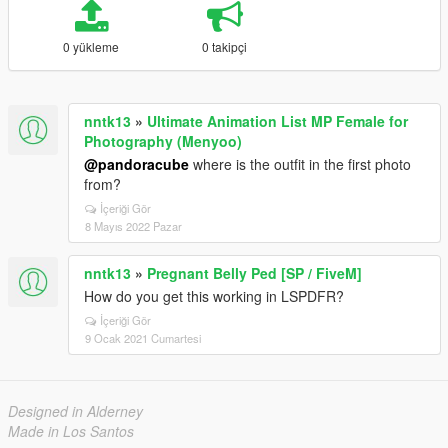
0 yükleme
0 takipçi
nntk13
»
Ultimate Animation List MP Female for
Photography (Menyoo)
@pandoracube
where is the outfit in the first photo
from?
İçeriği Gör
8 Mayıs 2022 Pazar
nntk13
»
Pregnant Belly Ped [SP / FiveM]
How do you get this working in LSPDFR?
İçeriği Gör
9 Ocak 2021 Cumartesi
Designed in Alderney
Made in Los Santos