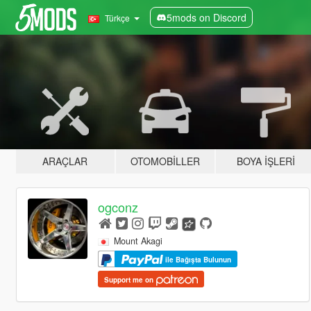
5mods on Discord
Türkçe
ARAÇLAR
OTOMOBILLER
BOYA İŞLERI
ogconz
Mount Akagi
ile Bağışta Bulunun
Support me on