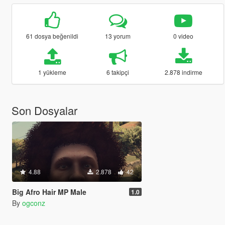
61 dosya beğenildi
13 yorum
0 video
1 yükleme
6 takipçi
2.878 indirme
Son Dosyalar
4.88
2.878
42
Big Afro Hair MP Male
1.0
By
ogconz