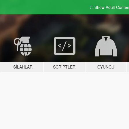
Show Adult
Conten
SILAHLAR
SCRIPTLER
OYUNCU