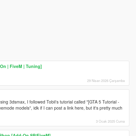
On | FiveM | Tuning]
29 Nisan 2026 Çarşamba
ing 3dsmax, I followed Tobii's tutorial called "[GTA 5 Tutorial -
eemode models", idk if I can post a link here, but it's pretty much
3 Ocak 2025 Cuma
 Shop [Add-On SP/FiveM]