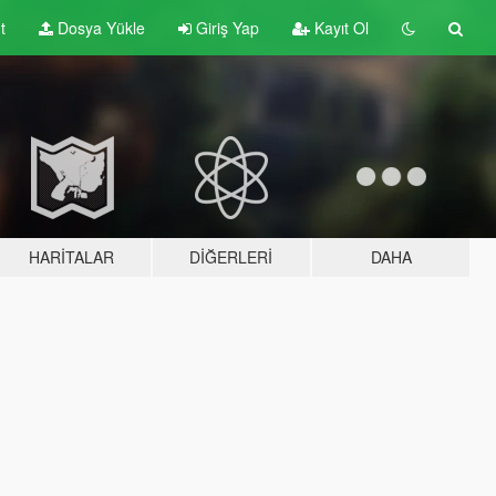
t
Dosya Yükle
Giriş Yap
Kayıt Ol
HARITALAR
DIĞERLERI
DAHA