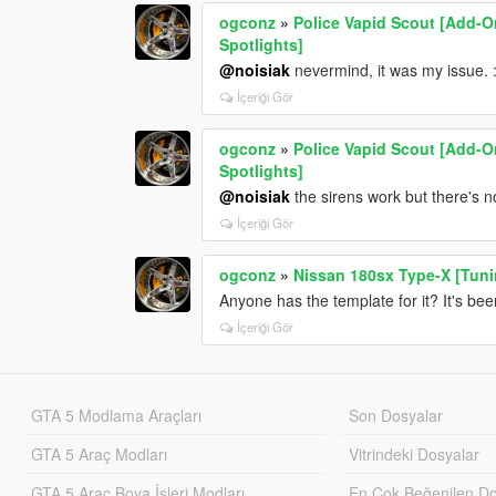
ogconz
»
Police Vapid Scout [Add-On
Spotlights]
@noisiak
nevermind, it was my issue. 
İçeriği Gör
ogconz
»
Police Vapid Scout [Add-On
Spotlights]
@noisiak
the sirens work but there's no
İçeriği Gör
ogconz
»
Nissan 180sx Type-X [Tunin
Anyone has the template for it? It's be
İçeriği Gör
GTA 5 Modlama Araçları
Son Dosyalar
GTA 5 Araç Modları
Vitrindeki Dosyalar
GTA 5 Araç Boya İşleri Modları
En Çok Beğenilen Do