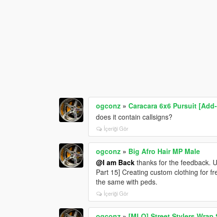
ogconz
»
Caracara 6x6 Pursuit [Add-
does it contain callsigns?
İçeriği Gör
ogconz
»
Big Afro Hair MP Male
@I am Back
thanks for the feedback. Us
Part 15] Creating custom clothing for fr
the same with peds.
İçeriği Gör
ogconz
»
[MLO] Street Stylers Wrap