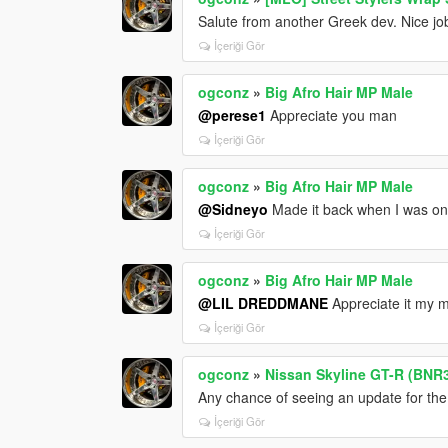
Salute from another Greek dev. Nice jo
İçeriği Gör
ogconz
»
Big Afro Hair MP Male
@perese1
Appreciate you man
İçeriği Gör
ogconz
»
Big Afro Hair MP Male
@Sidneyo
Made it back when I was on
İçeriği Gör
ogconz
»
Big Afro Hair MP Male
@LIL DREDDMANE
Appreciate it my 
İçeriği Gör
ogconz
»
Nissan Skyline GT-R (BNR3
Any chance of seeing an update for th
İçeriği Gör