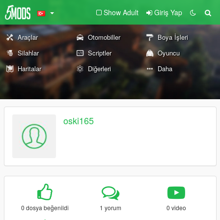
Show Adult
Giriş Yap
Araçlar
Otomobiller
Boya İşleri
Silahlar
Scriptler
Oyuncu
Haritalar
Diğerleri
Daha
oski165
0 dosya beğenildi
1 yorum
0 video