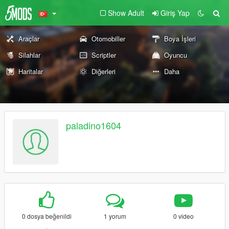
Show Adult
Giriş Yap
Araçlar
Otomobiller
Boya İşleri
Silahlar
Scriptler
Oyuncu
Haritalar
Diğerleri
Daha
paladino1604
0 dosya beğenildi
1 yorum
0 video