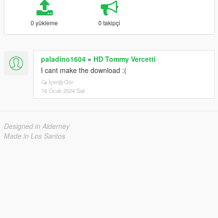
0 yükleme
0 takipçi
paladino1604
»
HD Tommy Vercetti
I cant make the download :(
İçeriği Gör
16 Ocak 2024 Salı
Designed in Alderney
Made in Los Santos