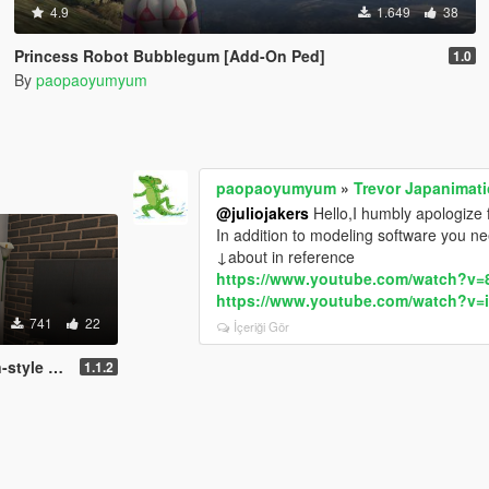
4.9
1.649
38
Princess Robot Bubblegum [Add-On Ped]
1.0
By
paopaoyumyum
paopaoyumyum
»
Trevor Japanimati
@juliojakers
Hello,I humbly apologize f
In addition to modeling software you n
↓about in reference
https://www.youtube.com/watch?v=
https://www.youtube.com/watch?v
741
22
İçeriği Gör
rbend skin
1.1.2