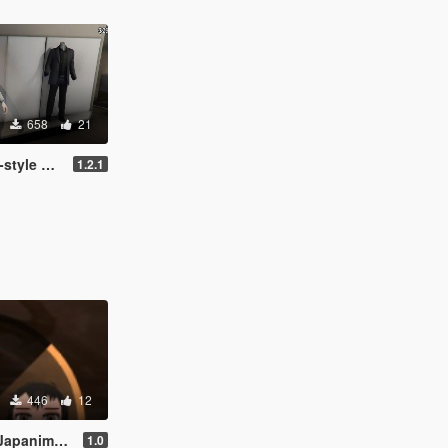
658
21
rbend skin
1.2.1
446
12
genderbend skin
1.0