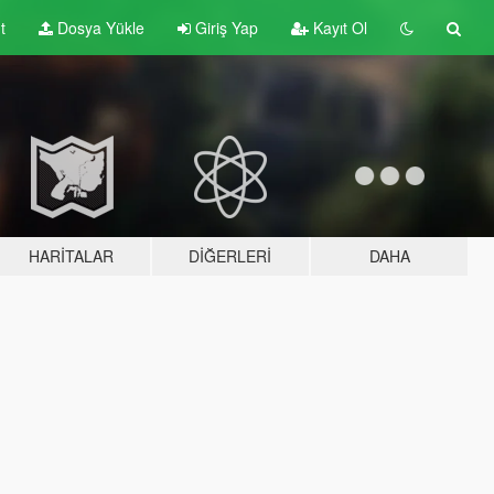
t
Dosya Yükle
Giriş Yap
Kayıt Ol
HARITALAR
DIĞERLERI
DAHA