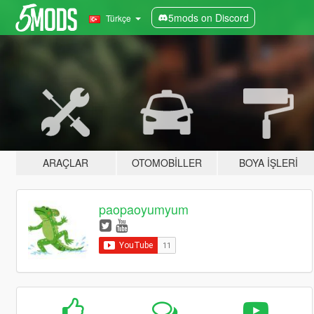
5mods on Discord
Türkçe
ARAÇLAR
OTOMOBILLER
BOYA İŞLERI
paopaoyumyum