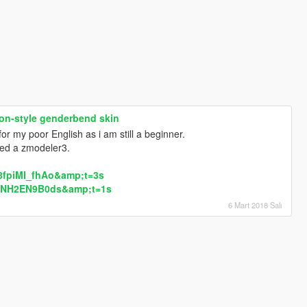
on-style genderbend skin
or my poor English as i am still a beginner.
eed a zmodeler3.
8fpiMI_fhAo&amp;t=3s
=iNH2EN9B0ds&amp;t=1s
6 Mart 2018 Salı