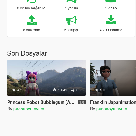
0 dosya beğenildi
1 yorum
4 video
6 yükleme
6 takipçi
4.299 indirme
Son Dosyalar
4.9
1.649
38
5.0
Princess Robot Bubblegum [Add-On Ped]
Franklin Japanimation-style gende
1.0
By
paopaoyumyum
By
paopaoyumyum