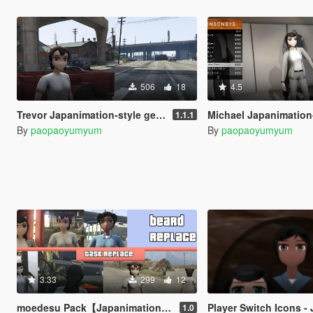
506
18
4.5
Trevor Japanimation-style genderbend skin
Michael Japanimation-style gende
1.1.1
By
paopaoyumyum
By
paopaoyumyum
3.33
299
12
moedesu Pack【Japanimation-style genderbend skin】
Player Switch Icons - Japanimation-style 
1.0