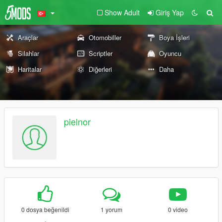
Show Adult
Giriş Yap
Araçlar
Otomobiller
Boya İşleri
Silahlar
Scriptler
Oyuncu
Haritalar
Diğerleri
Daha
pielnor
0 dosya beğenildi
1 yorum
0 video