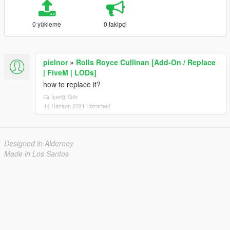
0 yükleme
0 takipçi
pielnor
»
Rolls Royce Cullinan [Add-On / Replace
| FiveM | LODs]
how to replace it?
İçeriği Gör
14 Haziran 2021 Pazartesi
Designed in Alderney
Made in Los Santos