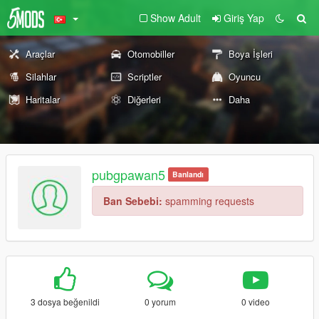
Show Adult
Giriş Yap
Araçlar
Otomobiller
Boya İşleri
Silahlar
Scriptler
Oyuncu
Haritalar
Diğerleri
Daha
pubgpawan5
Banlandı
Ban Sebebi:
spamming requests
3 dosya beğenildi
0 yorum
0 video