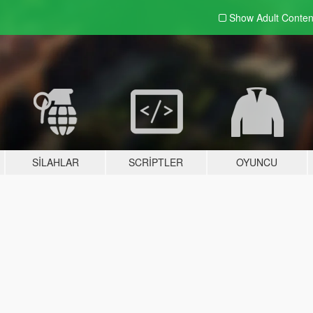
Show Adult
Conten
SILAHLAR
SCRIPTLER
OYUNCU