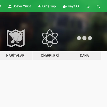
t
Dosya Yükle
Giriş Yap
Kayıt Ol
HARITALAR
DIĞERLERI
DAHA