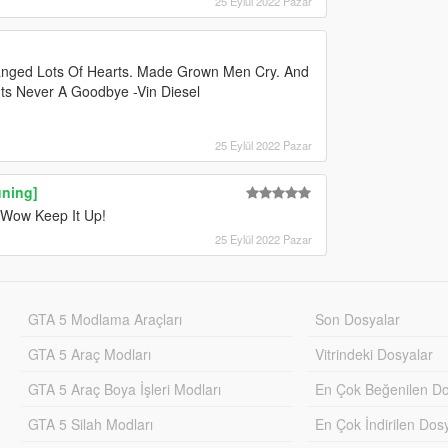
25 Eylül 2022 Pazar
hanged Lots Of Hearts. Made Grown Men Cry. And
Its Never A Goodbye -Vin Diesel
25 Eylül 2022 Pazar
uning]
, Wow Keep It Up!
25 Eylül 2022 Pazar
GTA 5 Modlama Araçları
Son Dosyalar
GTA 5 Araç Modları
Vitrindeki Dosyalar
GTA 5 Araç Boya İşleri Modları
En Çok Beğenilen Do
GTA 5 Silah Modları
En Çok İndirilen Dos