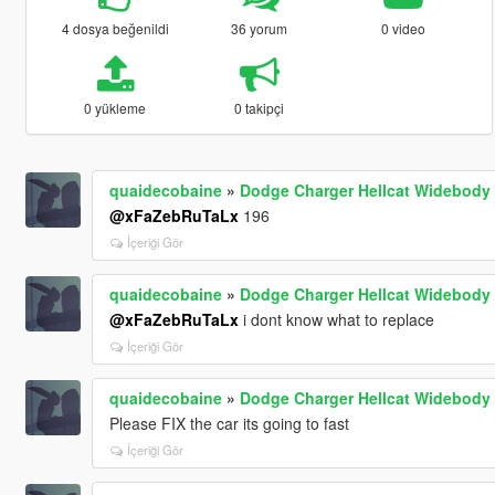
4 dosya beğenildi
36 yorum
0 video
0 yükleme
0 takipçi
quaidecobaine
»
Dodge Charger Hellcat Widebody 
@xFaZebRuTaLx
196
İçeriği Gör
quaidecobaine
»
Dodge Charger Hellcat Widebody 
@xFaZebRuTaLx
i dont know what to replace
İçeriği Gör
quaidecobaine
»
Dodge Charger Hellcat Widebody 
Please FIX the car its going to fast
İçeriği Gör