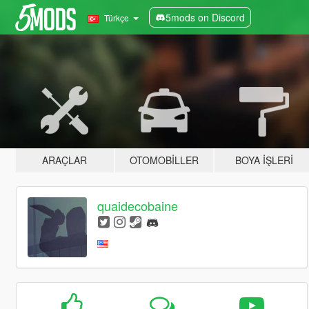
5mods on Discord
Türkçe
ARAÇLAR
OTOMOBILLER
BOYA İŞLERI
quaidecobaine