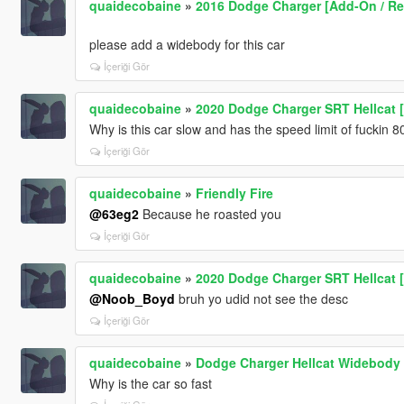
quaidecobaine
»
2016 Dodge Charger [Add-On / Repl
please add a widebody for this car
İçeriği Gör
quaidecobaine
»
2020 Dodge Charger SRT Hellcat [
Why is this car slow and has the speed limit of fuckin
İçeriği Gör
quaidecobaine
»
Friendly Fire
@63eg2
Because he roasted you
İçeriği Gör
quaidecobaine
»
2020 Dodge Charger SRT Hellcat [
@Noob_Boyd
bruh yo udid not see the desc
İçeriği Gör
quaidecobaine
»
Dodge Charger Hellcat Widebody 
Why is the car so fast