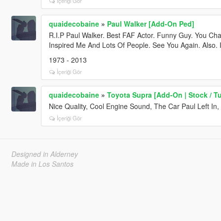
İçeriği Gör
quaidecobaine
»
Paul Walker [Add-On Ped]
R.I.P Paul Walker. Best FAF Actor. Funny Guy. You C
Inspired Me And Lots Of People. See You Again. Also. 
1973 - 2013
İçeriği Gör
quaidecobaine
»
Toyota Supra [Add-On | Stock / T
Nice Quality, Cool Engine Sound, The Car Paul Left In
İçeriği Gör
Designed in Alderney
Made in Los Santos