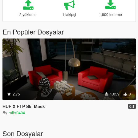
2 yükleme
1 takipçi
1.800 indirme
En Popüler Dosyalar
2.75
1.059
3
HUF X FTP Ski Mask
0.1
By
ralfs0404
Son Dosyalar