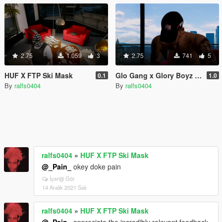
2.75
1.059
3
2.75
741
5
HUF X FTP Ski Mask
Glo Gang x Glory Boyz Dad Hat
0.1
1.0
By
ralfs0404
By
ralfs0404
ralfs0404
»
HUF X FTP Ski Mask
@_Pain_
okey doke pain
İçeriği Gör
14 Aralık 2021 Salı
ralfs0404
»
HUF X FTP Ski Mask