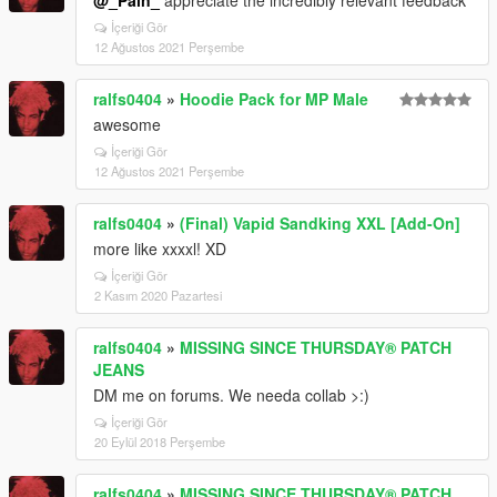
@_Pain_
appreciate the incredibly relevant feedback
İçeriği Gör
12 Ağustos 2021 Perşembe
ralfs0404
»
Hoodie Pack for MP Male
awesome
İçeriği Gör
12 Ağustos 2021 Perşembe
ralfs0404
»
(Final) Vapid Sandking XXL [Add-On]
more like xxxxl! XD
İçeriği Gör
2 Kasım 2020 Pazartesi
ralfs0404
»
MISSING SINCE THURSDAY® PATCH
JEANS
DM me on forums. We needa collab >:)
İçeriği Gör
20 Eylül 2018 Perşembe
ralfs0404
»
MISSING SINCE THURSDAY® PATCH