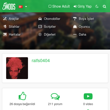
Show Adult
Giriş Yap
Araçlar
Otomobiller
Boya İşleri
Silahlar
Scriptler
Oyuncu
Haritalar
Diğerleri
Daha
ralfs0404
26 dosya beğenildi
211 yorum
0 video