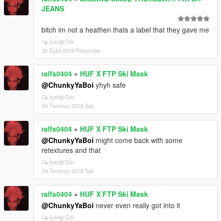
JEANS
bitch im not a heathen thats a label that they gave me
İçeriği Gör
20 Eylül 2018 Perşembe
ralfs0404
»
HUF X FTP Ski Mask
@ChunkyYaBoi
yhyh safe
İçeriği Gör
24 Temmuz 2018 Salı
ralfs0404
»
HUF X FTP Ski Mask
@ChunkyYaBoi
might come back with some
retextures and that
İçeriği Gör
24 Temmuz 2018 Salı
ralfs0404
»
HUF X FTP Ski Mask
@ChunkyYaBoi
never even really got into it
İçeriği Gör