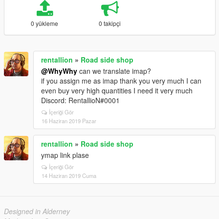
0 yükleme
0 takipçi
rentallion
»
Road side shop
@WhyWhy
can we translate imap?
if you assign me as imap thank you very much I can
even buy very high quantities I need it very much
Discord: RentallioN#0001
İçeriği Gör
16 Haziran 2019 Pazar
rentallion
»
Road side shop
ymap link plase
İçeriği Gör
14 Haziran 2019 Cuma
Designed in Alderney