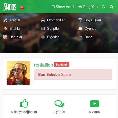
Show Adult
Giriş Yap
Araçlar
Otomobiller
Boya İşleri
Silahlar
Scriptler
Oyuncu
Haritalar
Diğerleri
Daha
rentallion
Banlandı
Ban Sebebi:
Spam
0 dosya beğenildi
2 yorum
0 video