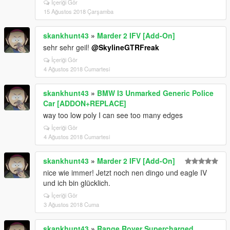
İçeriği Gör
15 Ağustos 2018 Çarşamba
skankhunt43
»
Marder 2 IFV [Add-On]
sehr sehr geil!
@SkylineGTRFreak
İçeriği Gör
4 Ağustos 2018 Cumartesi
skankhunt43
»
BMW I3 Unmarked Generic Police
Car [ADDON+REPLACE]
way too low poly I can see too many edges
İçeriği Gör
4 Ağustos 2018 Cumartesi
skankhunt43
»
Marder 2 IFV [Add-On]
nice wie immer! Jetzt noch nen dingo und eagle IV
und ich bin glücklich.
İçeriği Gör
3 Ağustos 2018 Cuma
skankhunt43
»
Range Rover Supercharged