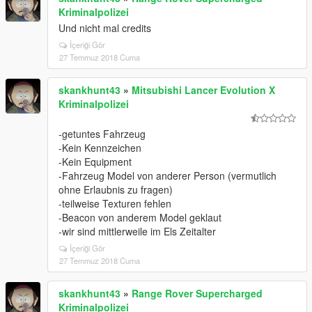
Kriminalpolizei
Und nicht mal credits
İçeriği Gör
27 Temmuz 2018 Cuma
skankhunt43
»
Mitsubishi Lancer Evolution X
Kriminalpolizei
-getuntes Fahrzeug
-Kein Kennzeichen
-Kein Equipment
-Fahrzeug Model von anderer Person (vermutlich
ohne Erlaubnis zu fragen)
-teilweise Texturen fehlen
-Beacon von anderem Model geklaut
-wir sind mittlerweile im Els Zeitalter
İçeriği Gör
27 Temmuz 2018 Cuma
skankhunt43
»
Range Rover Supercharged
Kriminalpolizei