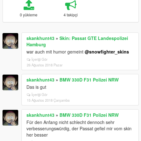
0 yükleme
4 takipçi
skankhunt43
»
Skin: Passat GTE Landespolizei
Hamburg
war auch mit humor gemeint
@snowfighter_skins
İçeriği Gör
26 Ağustos 2018 Pazar
skankhunt43
»
BMW 330D F31 Polizei NRW
Das is gut
İçeriği Gör
15 Ağustos 2018 Çarşamba
skankhunt43
»
BMW 330D F31 Polizei NRW
Für den Anfang nicht schlecht dennoch sehr
verbesserungswürdig, der Passat gefiel mir vom skin
her besser