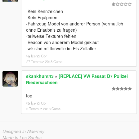
-Kein Kennzeichen
-Kein Equipment
-Fahrzeug Model von anderer Person (vermutlich
ohne Erlaubnis zu fragen)
-teilweise Texturen fehlen
-Beacon von anderem Model geklaut
-wir sind mittlerweile im Els Zeitalter
İçeriği Gör
27 Temmuz 2018 Cuma
skankhunt43
»
[REPLACE] VW Passat B7 Polizei
Niedersachsen
top
İçeriği Gör
6 Temmuz 2018 Cuma
Designed in Alderney
Made in Los Santos