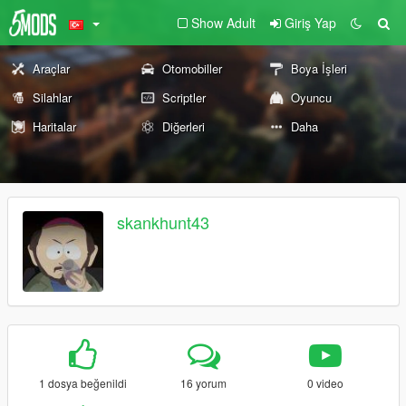
Show Adult
Giriş Yap
Araçlar
Otomobiller
Boya İşleri
Silahlar
Scriptler
Oyuncu
Haritalar
Diğerleri
Daha
skankhunt43
1 dosya beğenildi
16 yorum
0 video