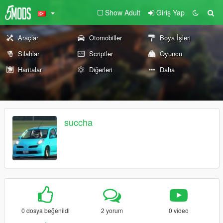
Show Adult
Giriş Yap
Araçlar
Otomobiller
Boya İşleri
Silahlar
Scriptler
Oyuncu
Haritalar
Diğerleri
Daha
succha
0 dosya beğenildi
2 yorum
0 video