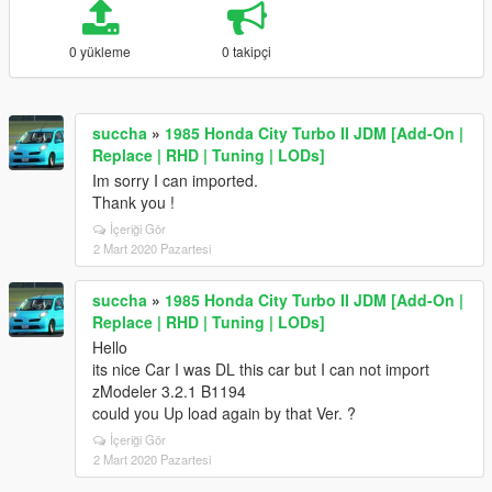
0 yükleme
0 takipçi
succha
»
1985 Honda City Turbo II JDM [Add-On |
Replace | RHD | Tuning | LODs]
Im sorry I can imported.
Thank you !
İçeriği Gör
2 Mart 2020 Pazartesi
succha
»
1985 Honda City Turbo II JDM [Add-On |
Replace | RHD | Tuning | LODs]
Hello
its nice Car I was DL this car but I can not import
zModeler 3.2.1 B1194
could you Up load again by that Ver. ?
İçeriği Gör
2 Mart 2020 Pazartesi