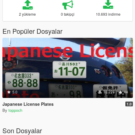
2 yükleme
0 takipçi
10.693 indirme
En Popüler Dosyalar
5.0
10.228
44
Japanese License Plates
1.0
By
toppoch
Son Dosyalar