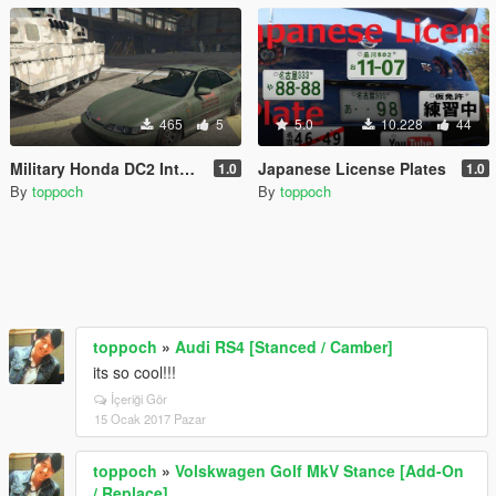
465
5
5.0
10.228
44
Military Honda DC2 Integra
Japanese License Plates
1.0
1.0
By
toppoch
By
toppoch
toppoch
»
Audi RS4 [Stanced / Camber]
its so cool!!!
İçeriği Gör
15 Ocak 2017 Pazar
toppoch
»
Volskwagen Golf MkV Stance [Add-On
/ Replace]