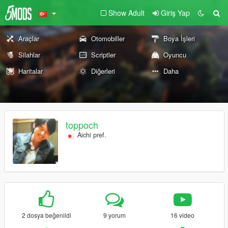
Show Adult
Giriş Yap
Araçlar
Otomobiller
Boya İşleri
Silahlar
Scriptler
Oyuncu
Haritalar
Diğerleri
Daha
toppoch
Aichi pref.
2 dosya beğenildi
9 yorum
16 video