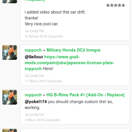
i added video about this car drift.
thanks!
Very nice,cool car.
İçeriği Gör
8 Haziran 2016 Çarşamba
toppoch
»
Military Honda DC2 Integra
@Sellout
https://www.gta5-
mods.com/paintjobs/japanese-license-plate-
toppoch
Here!
İçeriği Gör
11 Mayıs 2016 Çarşamba
toppoch
»
HQ B-Rims Pack #1 [Add-On / Replace]
@yokel174
you should change custum tire! so,
working.
İçeriği Gör
4 Mayıs 2016 Çarşamba