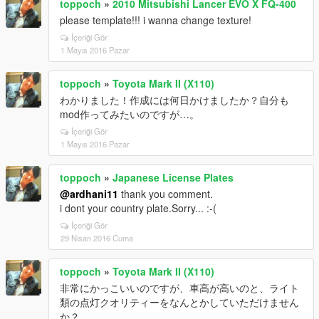
toppoch
»
2010 Mitsubishi Lancer EVO X FQ-400
please template!!! i wanna change texture!
İçeriği Gör
1 Mayıs 2016 Pazar
toppoch
»
Toyota Mark II (X110)
わかりました！作成には何日かけましたか？自分も
mod作ってみたいのですが…。
İçeriği Gör
1 Mayıs 2016 Pazar
toppoch
»
Japanese License Plates
@ardhani11
thank you comment.
i dont your country plate.Sorry... :-(
İçeriği Gör
29 Nisan 2016 Cuma
toppoch
»
Toyota Mark II (X110)
非常にかっこいいのですが、車高が高いのと、ライト
類の点灯クオリティーをなんとかしていただけません
か？