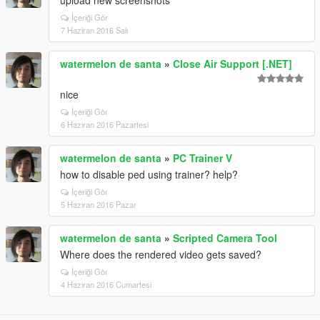
upload new screenshots
İçeriği Gör
7 Haziran 2016 Salı
watermelon de santa
»
Close Air Support [.NET]
nice
İçeriği Gör
6 Haziran 2016 Pazartesi
watermelon de santa
»
PC Trainer V
how to disable ped using trainer? help?
İçeriği Gör
5 Haziran 2016 Pazar
watermelon de santa
»
Scripted Camera Tool
Where does the rendered video gets saved?
İçeriği Gör
4 Haziran 2016 Cumartesi