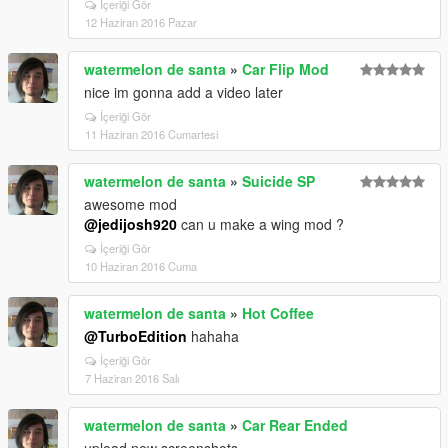
İçeriği Gör
12 Haziran 2016 Pazar
watermelon de santa
»
Car Flip Mod
nice im gonna add a video later
İçeriği Gör
11 Haziran 2016 Cumartesi
watermelon de santa
»
Suicide SP
awesome mod
@jedijosh920
can u make a wing mod ?
İçeriği Gör
10 Haziran 2016 Cuma
watermelon de santa
»
Hot Coffee
@TurboEdition
hahaha
İçeriği Gör
7 Haziran 2016 Salı
watermelon de santa
»
Car Rear Ended