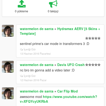
0 yükleme
0 takipçi
watermelon de santa
»
Hydramax AERV [5 Skins +
Template]
sentinel prime's car mode in transformers 3 :D
İçeriği Gör
13 Haziran 2016 Pazartesi
watermelon de santa
»
Davis UFO Crash
nc bro im gonna add a video later :D
İçeriği Gör
12 Haziran 2016 Pazar
watermelon de santa
»
Car Flip Mod
awesome mod
https://www.youtube.com/watch?
v=XFQYcyUKRbA