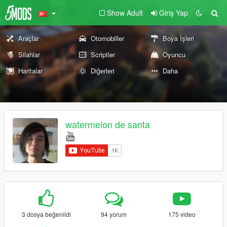
Show Adult
Giriş Yap
Araçlar
Otomobiller
Boya İşleri
Silahlar
Scriptler
Oyuncu
Haritalar
Diğerleri
Daha
watermelon de santa
3 dosya beğenildi
94 yorum
175 video