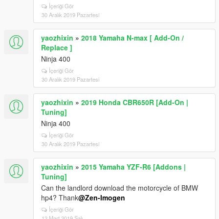
İçeriği Gör
30 Aralık 2019 Pazartesi
yaozhixin
»
2018 Yamaha N-max [ Add-On /
Replace ]
Ninja 400
İçeriği Gör
30 Aralık 2019 Pazartesi
yaozhixin
»
2019 Honda CBR650R [Add-On |
Tuning]
Ninja 400
İçeriği Gör
30 Aralık 2019 Pazartesi
yaozhixin
»
2015 Yamaha YZF-R6 [Addons |
Tuning]
Can the landlord download the motorcycle of BMW
hp4? Thank
@Zen-Imogen
İçeriği Gör
12 Mart 2019 Salı