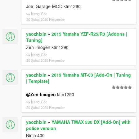
Joe_Garage-MOD ktm1290
İçeriği Gör
20 Şubat 2020 Perşembe
yaozhixin
»
2015 Yamaha YZF-R25/R3 [Addons |
Tuning]
Zen-Imogen ktm1290
İçeriği Gör
20 Şubat 2020 Perşembe
yaozhixin
»
2019 Yamaha MT-03 [Add-On | Tuning
| Template]
@Zen-Imogen
ktm1290
İçeriği Gör
20 Şubat 2020 Perşembe
yaozhixin
»
YAMAHA TMAX 530 DX [Add-On] with
police version
Ninja 400