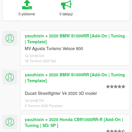
0 yükleme
0 takipçi
yaozhixin
»
2020 BMW S1000RR [Add-On | Tuning
| Template]
MV Agusta Turismo Veloce 800
İçeriği Gör
28 Temmuz 2020 Salı
yaozhixin
»
2020 BMW S1000RR [Add-On | Tuning
| Template]
Ducati Streetfighter V4 2020 3D model
İçeriği Gör
6 Temmuz 2020 Pazartesi
yaozhixin
»
2020 Honda CBR1000RR-R [Add-On |
Tuning | SD/ SP ]