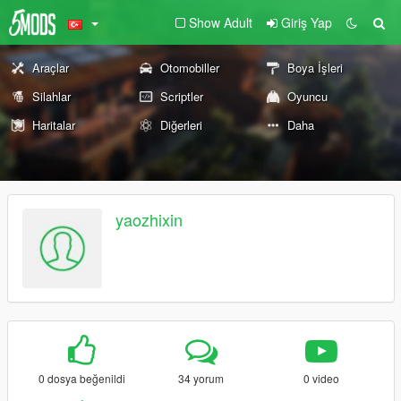
Show Adult
Giriş Yap
Araçlar
Otomobiller
Boya İşleri
Silahlar
Scriptler
Oyuncu
Haritalar
Diğerleri
Daha
yaozhixin
0 dosya beğenildi
34 yorum
0 video