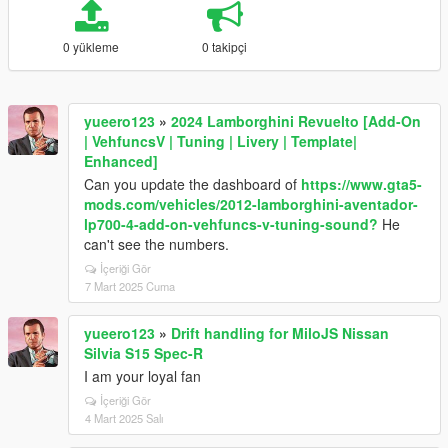
0 yükleme
0 takipçi
yueero123
»
2024 Lamborghini Revuelto [Add-On
| VehfuncsV | Tuning | Livery | Template|
Enhanced]
Can you update the dashboard of
https://www.gta5-
mods.com/vehicles/2012-lamborghini-aventador-
lp700-4-add-on-vehfuncs-v-tuning-sound?
He
can't see the numbers.
İçeriği Gör
7 Mart 2025 Cuma
yueero123
»
Drift handling for MiloJS Nissan
Silvia S15 Spec-R
I am your loyal fan
İçeriği Gör
4 Mart 2025 Salı