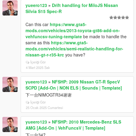
yueero123
»
Drift handling for MiloJS Nissan
Silvia S15 Spec-R
Can this car
https://www.gta5-
mods.com/vehicles/2013-toyota-gt86-add-on-
vehfuncsv-tuning-template
be made to handle the
same as this
https://www.gta5-
mods.com/vehicles/semi-realistic-handling-for-
nissan-gt-r-r35-krc
you have?
İçeriği Gör
4 Mart 2025 Salı
yueero123
»
NFSHP: 2009 Nissan GT-R SpecV
SCPD [Add-On | NON ELS | Sounds | Template]
下一台NIMOGTR34谢谢
İçeriği Gör
25 Ocak 2025 Cumartesi
yueero123
»
NFSHP: 2010 Mercedes-Benz SLS
AMG [Add-On | VehFuncsV | Template]
下一台34?