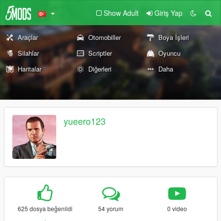
Show Adult
Giriş Yap
Araçlar
Otomobiller
Boya İşleri
Silahlar
Scriptler
Oyuncu
Haritalar
Diğerleri
Daha
yueero123
625 dosya beğenildi
54 yorum
0 video