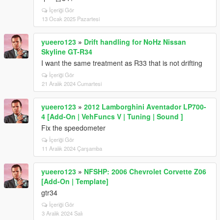
İçeriği Gör
13 Ocak 2025 Pazartesi
yueero123
»
Drift handling for NoHz Nissan
Skyline GT-R34
I want the same treatment as R33 that is not drifting
İçeriği Gör
21 Aralık 2024 Cumartesi
yueero123
»
2012 Lamborghini Aventador LP700-
4 [Add-On | VehFuncs V | Tuning | Sound ]
Fix the speedometer
İçeriği Gör
11 Aralık 2024 Çarşamba
yueero123
»
NFSHP: 2006 Chevrolet Corvette Z06
[Add-On | Template]
gtr34
İçeriği Gör
3 Aralık 2024 Salı