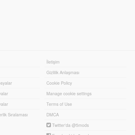
İletişim
Gizlilik Anlaşması
syalar
Cookie Policy
yalar
Manage cookie settings
alar
Terms of Use
lik Sıralaması
DMCA
Twitter'da @5mods