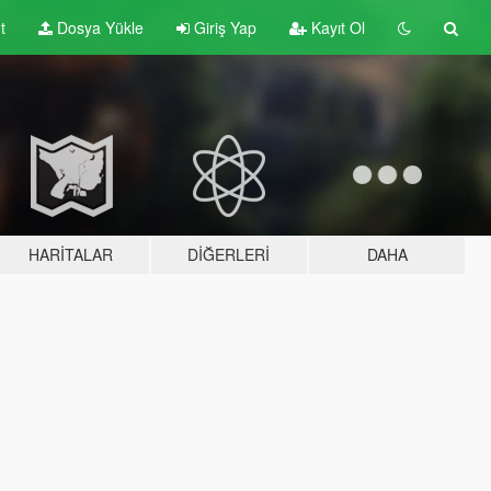
t
Dosya Yükle
Giriş Yap
Kayıt Ol
HARITALAR
DIĞERLERI
DAHA