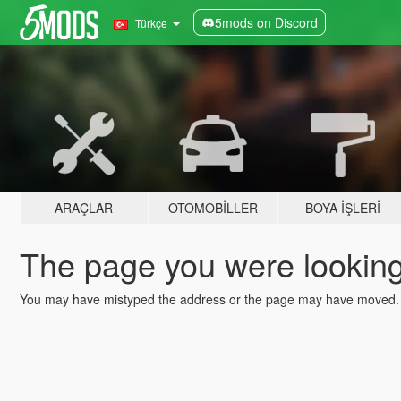
5mods on Discord
Türkçe
ARAÇLAR
OTOMOBILLER
BOYA İŞLERI
The page you were looking 
You may have mistyped the address or the page may have moved.