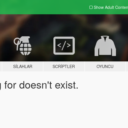
Show Adult
Conten
SILAHLAR
SCRIPTLER
OYUNCU
for doesn't exist.