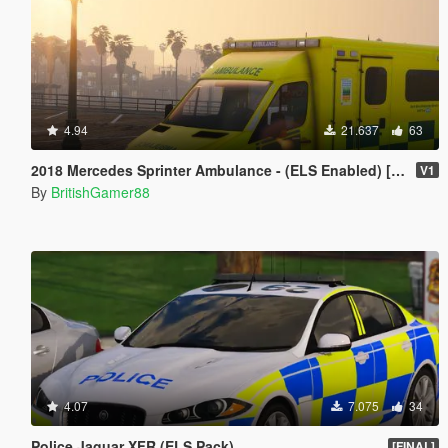
4.94
21.637
63
2018 Mercedes Sprinter Ambulance - (ELS Enabled) [Replace | ELS]
V1
By
BritishGamer88
4.07
7.075
34
Police Jaguar XFR (ELS Pack)
[FINAL]