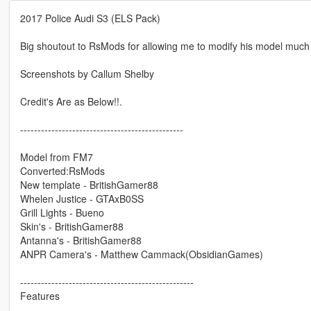
2017 Police Audi S3 (ELS Pack)
Big shoutout to RsMods for allowing me to modify his model much 
Screenshots by Callum Shelby
Credit's Are as Below!!.
-----------------------------------------------
Model from FM7
Converted:RsMods
New template - BritishGamer88
Whelen Justice - GTAxB0SS
Grill Lights - Bueno
Skin's - BritishGamer88
Antanna's - BritishGamer88
ANPR Camera's - Matthew Cammack(ObsidianGames)
--------------------------------------------------
Features