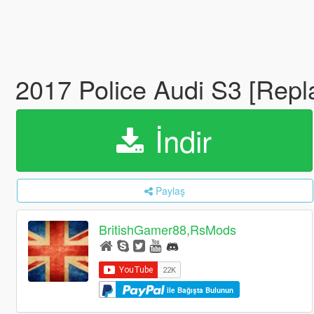
2017 Police Audi S3 [Repl
İndir
Paylaş
BritishGamer88,RsMods
ile Bağışta Bulunun