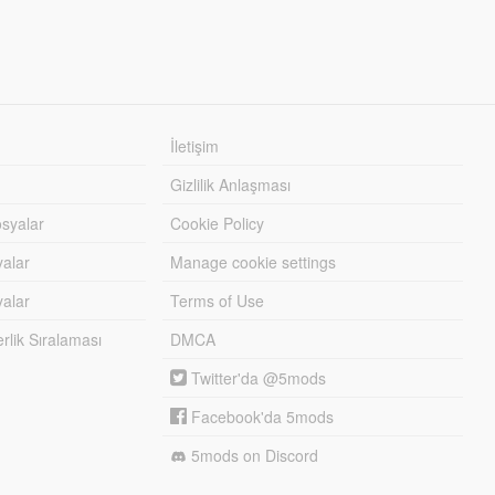
İletişim
Gizlilik Anlaşması
syalar
Cookie Policy
yalar
Manage cookie settings
alar
Terms of Use
lik Sıralaması
DMCA
Twitter'da @5mods
Facebook'da 5mods
5mods on Discord