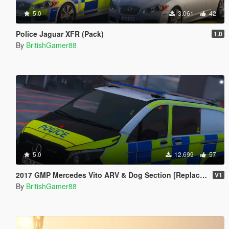
5.0
3.061
42
Police Jaguar XFR (Pack)
1.0
By
BritishGamer88
5.0
12.699
57
2017 GMP Mercedes Vito ARV & Dog Section [Replace | ELS]
V1
By
BritishGamer88