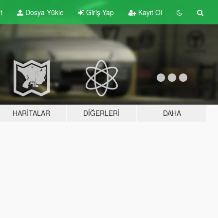
t
Dosya Yükle
Giriş Yap
Kayıt Ol
HARITALAR
DIĞERLERI
DAHA