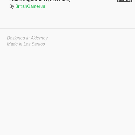
By
BritishGamer88
Designed in Alderney
Made in Los Santos