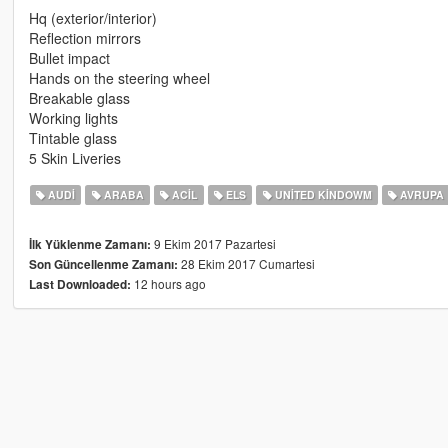
Hq (exterior/interior)
Reflection mirrors
Bullet impact
Hands on the steering wheel
Breakable glass
Working lights
Tintable glass
5 Skin Liveries
AUDI
ARABA
ACIL
ELS
UNITED KINDOWM
AVRUPA
9 Ekim 2017 Pazartesi
İlk Yüklenme Zamanı:
28 Ekim 2017 Cumartesi
Son Güncellenme Zamanı:
12 hours ago
Last Downloaded: