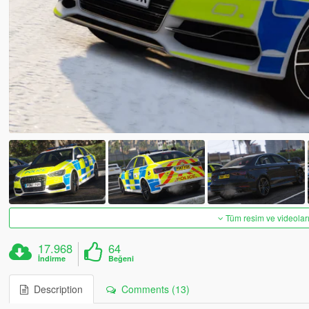
Tüm resim ve videoları
17.968
64
İndirme
Beğeni
Description
Comments (13)