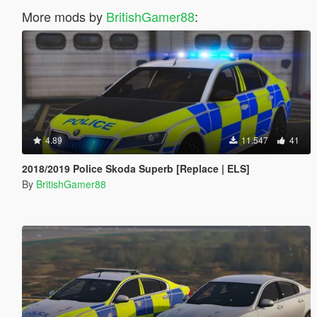
More mods by
BritishGamer88
:
4.89
11.547
41
2018/2019 Police Skoda Superb [Replace | ELS]
By
BritishGamer88