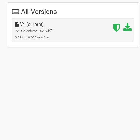
All Versions
V1
(current)
17.965 indirme
, 67,6 MB
9 Ekim 2017 Pazartesi