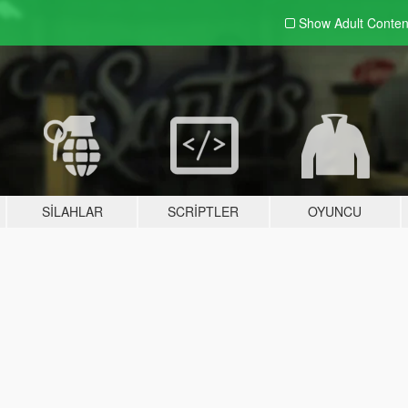
Show Adult
Conten
SILAHLAR
SCRIPTLER
OYUNCU