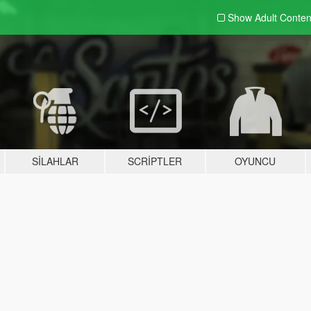
Show Adult
Conten
SILAHLAR
SCRIPTLER
OYUNCU