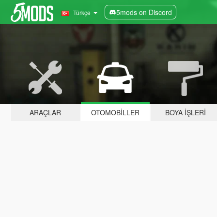
5mods on Discord
Türkçe
ARAÇLAR
OTOMOBILLER
BOYA İŞLERI