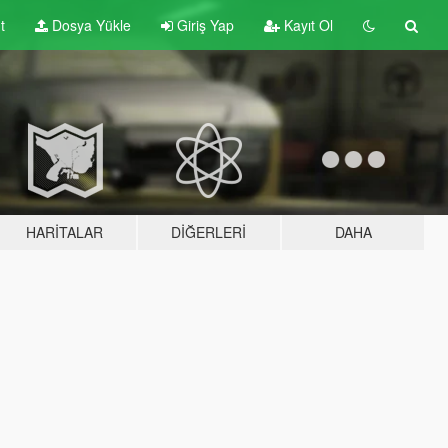
t
Dosya Yükle
Giriş Yap
Kayıt Ol
HARITALAR
DIĞERLERI
DAHA