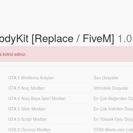
odyKit [Replace / FiveM]
1.0
 kotrol ediniz.
GTA 5 Modlama Araçları
Son Dosyalar
GTA 5 Araç Modları
Vitrindeki Dosyalar
GTA 5 Araç Boya İşleri Modları
En Çok Beğenilen Do
GTA 5 Silah Modları
En Çok İndirilen Dos
GTA 5 Script Modları
En Yüksek Oylu Dosy
GTA 5 Oyuncu Modları
GTA5-Mods.com Lider