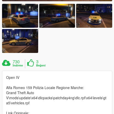
730
3
İndirme
Beğeni
Open IV
Alfa Romeo 159 Polizia Locale Regione Marche:
Grand Theft Auto
V\mods\update\x64\dlcpacks\patchday4ng\dlc.rpf\x64\levels\gt
a5\vehicles.rpf
Link Originale: