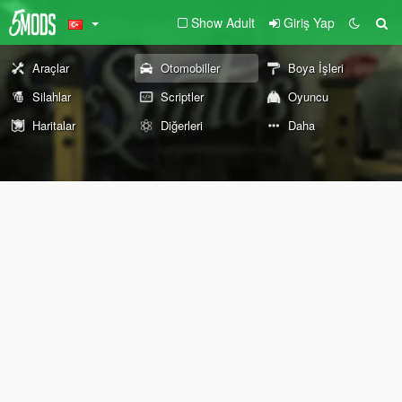
Show Adult
Giriş Yap
Araçlar
Otomobiller
Boya İşleri
Silahlar
Scriptler
Oyuncu
Haritalar
Diğerleri
Daha