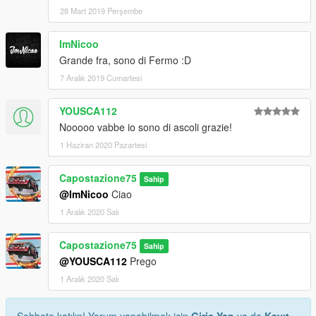
28 Mart 2019 Perşembe
ImNicoo
Grande fra, sono di Fermo :D
7 Aralık 2019 Cumartesi
YOUSCA112
Nooooo vabbe io sono di ascoli grazie!
1 Haziran 2020 Pazartesi
Capostazione75
Sahip
@ImNicoo
Ciao
1 Aralık 2020 Salı
Capostazione75
Sahip
@YOUSCA112
Prego
1 Aralık 2020 Salı