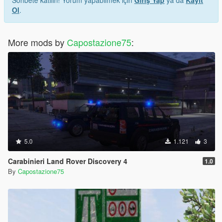
Sohbete katılın! Yorum yapabilmek için
Giriş Yap
ya da
Kayıt
Ol
.
More mods by
Capostazione75
:
5.0
1.121
3
Carabinieri Land Rover Discovery 4
1.0
By
Capostazione75