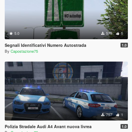
5.0
579
5
Segnali Identificativi Numero Autostrada
1.0
By
Capostazione75
757
1
Polizia Stradale Audi A4 Avant nuova livrea
1.0