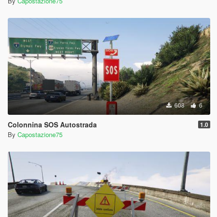
By
Capostazione75
608
6
Colonnina SOS Autostrada
1.0
By
Capostazione75