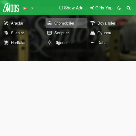
Show Adult
Giriş Yap
Araçlar
Otomobiller
Boya İşleri
Silahlar
Scriptler
Oyuncu
Haritalar
Diğerleri
Daha