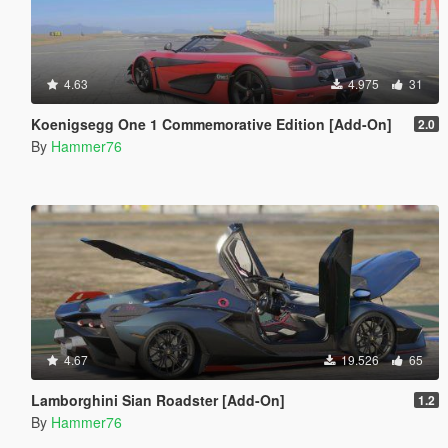
4.63
4.975
31
Koenigsegg One 1 Commemorative Edition [Add-On]
2.0
By
Hammer76
4.67
19.526
65
Lamborghini Sian Roadster [Add-On]
1.2
By
Hammer76