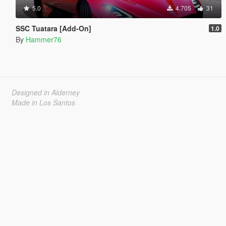
5.0
4.705
31
SSC Tuatara [Add-On]
1.0
By
Hammer76
Designed in Alderney
Made in Los Santos