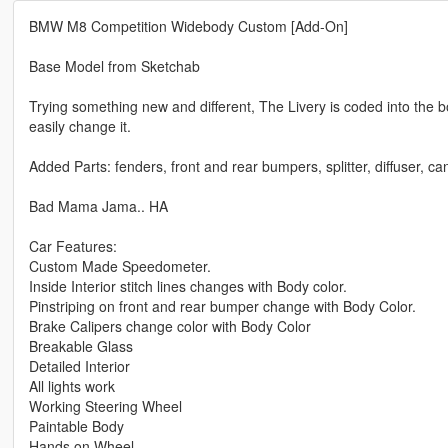
BMW M8 Competition Widebody Custom [Add-On]
Base Model from Sketchab
Trying something new and different, The Livery is coded into the body
easily change it.
Added Parts: fenders, front and rear bumpers, splitter, diffuser, ca
Bad Mama Jama.. HA
Car Features:
Custom Made Speedometer.
Inside Interior stitch lines changes with Body color.
Pinstriping on front and rear bumper change with Body Color.
Brake Calipers change color with Body Color
Breakable Glass
Detailed Interior
All lights work
Working Steering Wheel
Paintable Body
Hands on Wheel