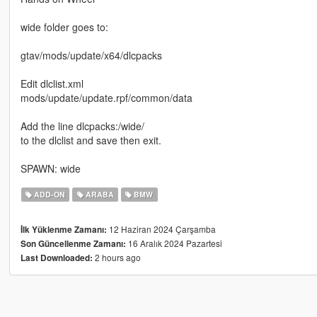
wide folder goes to:
gtav/mods/update/x64/dlcpacks
Edit dlclist.xml
mods/update/update.rpf/common/data
Add the line dlcpacks:/wide/
to the dlclist and save then exit.
SPAWN: wide
ADD-ON
ARABA
BMW
12 Haziran 2024 Çarşamba
İlk Yüklenme Zamanı:
16 Aralık 2024 Pazartesi
Son Güncellenme Zamanı:
2 hours ago
Last Downloaded: