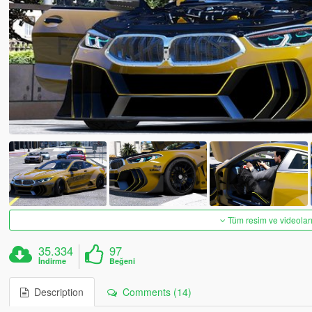
Tüm resim ve videoları
35.334
97
İndirme
Beğeni
Description
Comments (14)