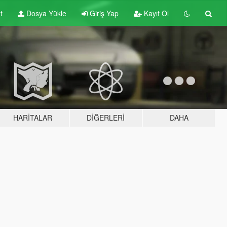
t
Dosya Yükle
Giriş Yap
Kayıt Ol
HARITALAR
DIĞERLERI
DAHA