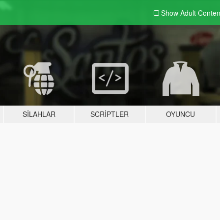
Show Adult
Conten
SILAHLAR
SCRIPTLER
OYUNCU