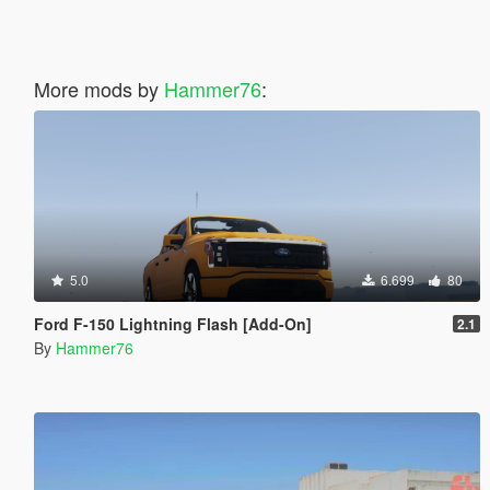
More mods by
Hammer76
:
5.0
6.699
80
Ford F-150 Lightning Flash [Add-On]
2.1
By
Hammer76