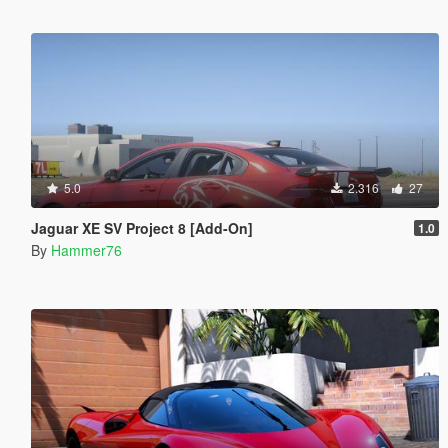
5.0
2.316
27
Jaguar XE SV Project 8 [Add-On]
1.0
By
Hammer76