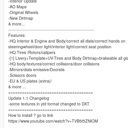
-Interior Update
-AO Maps
-Original Wheels
-New Dirtmap
& more...
------------------------------------------------------------
Features:
-HQ Interior & Engine and Body/correct all dials/correct hands on
steeringwheel/door light/interior light/correct seat position
-HQ Tires /Rotors/calipers
-[1] Livery+Template+UV-Tires and Body Dirtmap+brakeable all gl
-HQ body/textures/correct collisions/door collisions
-Mirrors/dials emissive/Doorsils
-Scissors doors
-EU & US plates (extra)/
& more ...
=====================================
Update 1.1 Changelog
-some textures in ytd format changed to DXT
=====================================
How to install ? go to link
https://www.youtube.com/watch?v=TVB5t5ZNlOM