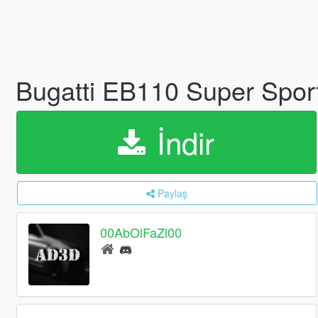
Bugatti EB110 Super Spor
İndir
Paylaş
00AbOlFaZl00