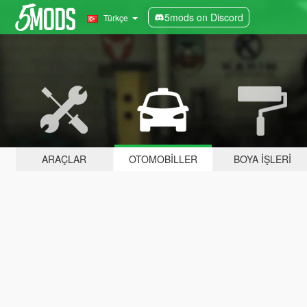
5mods on Discord
Türkçe
ARAÇLAR
OTOMOBILLER
BOYA İŞLERI