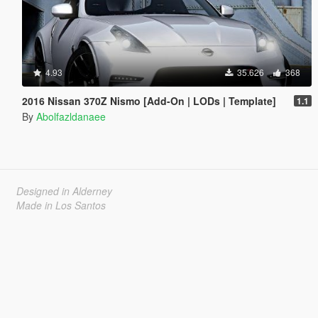
4.93
35.626
368
2016 Nissan 370Z Nismo [Add-On | LODs | Template]
1.1
By
Abolfazldanaee
Designed in Alderney
Made in Los Santos