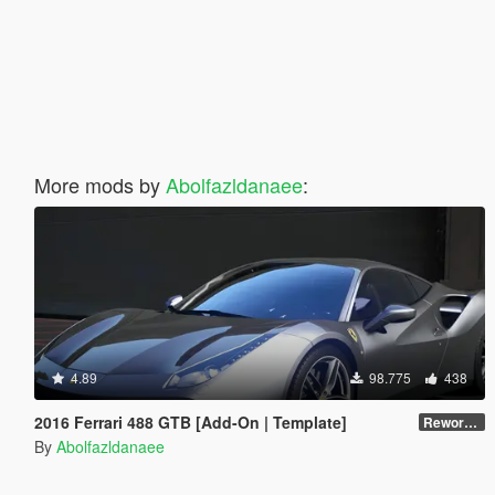
More mods by
Abolfazldanaee
:
4.89
98.775
438
2016 Ferrari 488 GTB [Add-On | Template]
Reworked 2.0
By
Abolfazldanaee