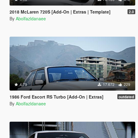
2018 McLaren 720S [Add-On | Extras | Template]
2.0
By
Abolfazldanaee
4.79
17.672
229
1986 Ford Escort RS Turbo [Add-On | Extras]
outdated
By
Abolfazldanaee