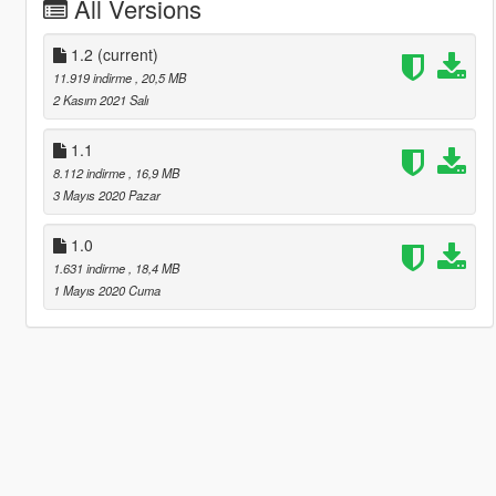
All Versions
1.2
(current)
11.919 indirme
, 20,5 MB
2 Kasım 2021 Salı
1.1
8.112 indirme
, 16,9 MB
3 Mayıs 2020 Pazar
1.0
1.631 indirme
, 18,4 MB
1 Mayıs 2020 Cuma