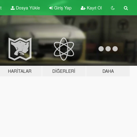
t
Dosya Yükle
Giriş Yap
Kayıt Ol
HARITALAR
DIĞERLERI
DAHA