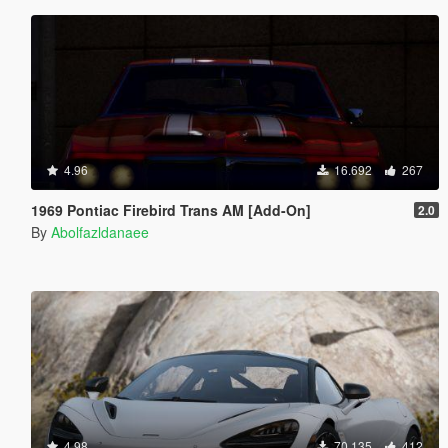
4.96
16.692
267
1969 Pontiac Firebird Trans AM [Add-On]
2.0
By
Abolfazldanaee
4.98
70.135
412