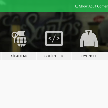
Show Adult
Conten
SILAHLAR
SCRIPTLER
OYUNCU