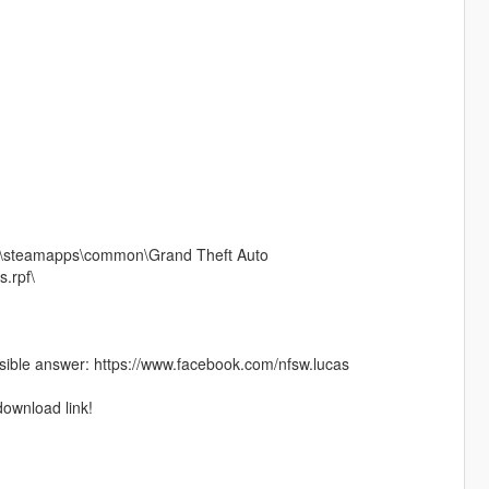
eam\steamapps\common\Grand Theft Auto
s.rpf\
ible answer: https://www.facebook.com/nfsw.lucas
download link!