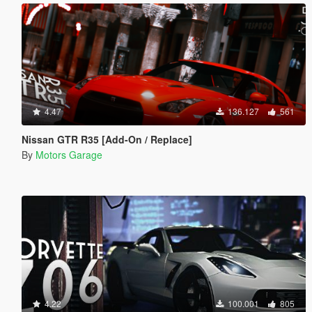
4.47
136.127
561
Nissan GTR R35 [Add-On / Replace]
By
Motors Garage
4.22
100.001
805