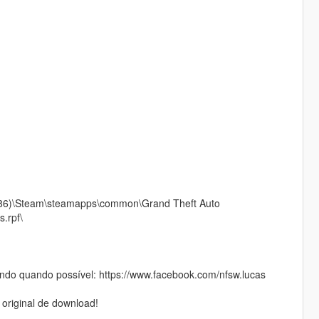
 (x86)\Steam\steamapps\common\Grand Theft Auto
s.rpf\
do quando possível: https://www.facebook.com/nfsw.lucas
 original de download!