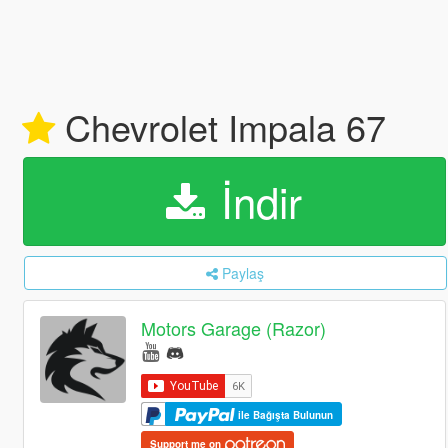
Chevrolet Impala 67
İndir
Paylaş
Motors Garage (Razor)
ile Bağışta Bulunun
Support me on