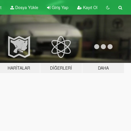
t
Dosya Yükle
Giriş Yap
Kayıt Ol
HARITALAR
DIĞERLERI
DAHA