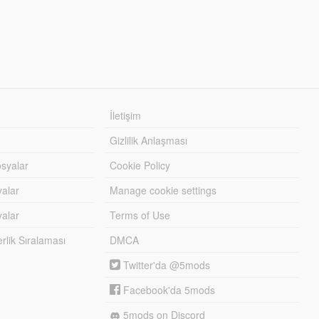
İletişim
Gizlilik Anlaşması
syalar
Cookie Policy
yalar
Manage cookie settings
alar
Terms of Use
lik Sıralaması
DMCA
Twitter'da @5mods
Facebook'da 5mods
5mods on Discord