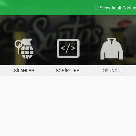
Show Adult
Conten
SILAHLAR
SCRIPTLER
OYUNCU