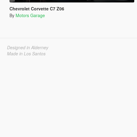
Chevrolet Corvette C7 Z06
By
Motors Garage
Designed in Alderney
Made in Los Santos