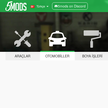
5mods on Discord
Türkçe
ARAÇLAR
OTOMOBILLER
BOYA İŞLERI