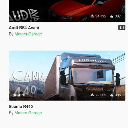
4.77
34.192
307
Audi RS4 Avant
1.1
By
Motors Garage
4.78
72.202
386
Scania R440
By
Motors Garage