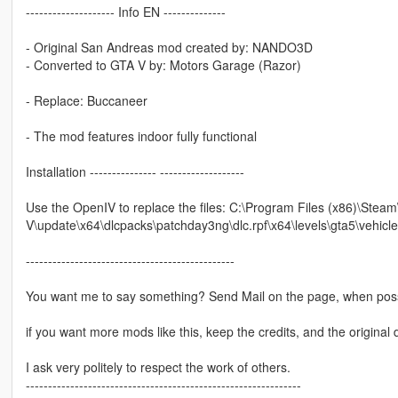
-------------------- Info EN --------------
- Original San Andreas mod created by: NANDO3D
- Converted to GTA V by: Motors Garage (Razor)
- Replace: Buccaneer
- The mod features indoor fully functional
Installation --------------- -------------------
Use the OpenIV to replace the files: C:\Program Files (x86)\St
V\update\x64\dlcpacks\patchday3ng\dlc.rpf\x64\levels\gta5\vehicle
-----------------------------------------------
You want me to say something? Send Mail on the page, when poss
if you want more mods like this, keep the credits, and the original 
I ask very politely to respect the work of others.
--------------------------------------------------------------