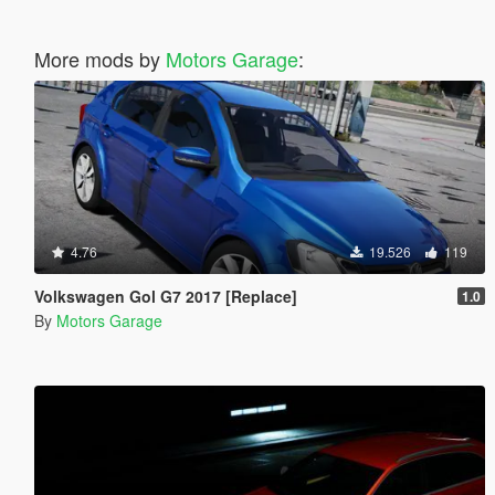
More mods by
Motors Garage
:
4.76
19.526
119
Volkswagen Gol G7 2017 [Replace]
1.0
By
Motors Garage