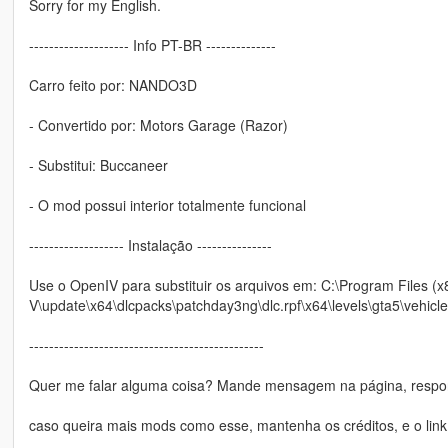
Sorry for my English.
-------------------- Info PT-BR --------------
Carro feito por: NANDO3D
- Convertido por: Motors Garage (Razor)
- Substitui: Buccaneer
- O mod possui interior totalmente funcional
------------------- Instalação ---------------
Use o OpenIV para substituir os arquivos em: C:\Program Files
V\update\x64\dlcpacks\patchday3ng\dlc.rpf\x64\levels\gta5\vehicle
-----------------------------------------------
Quer me falar alguma coisa? Mande mensagem na página, respon
caso queira mais mods como esse, mantenha os créditos, e o link