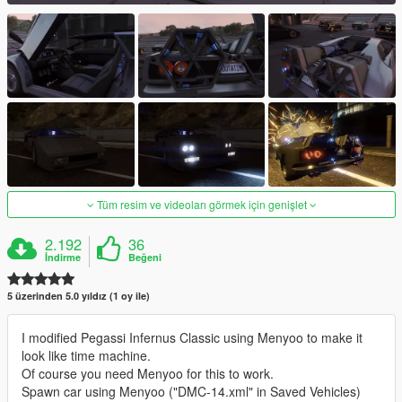
Tüm resim ve videoları görmek için genişlet
2.192
36
İndirme
Beğeni
5 üzerinden 5.0 yıldız (1 oy ile)
I modified Pegassi Infernus Classic using Menyoo to make it
look like time machine.
Of course you need Menyoo for this to work.
Spawn car using Menyoo ("DMC-14.xml" in Saved Vehicles)