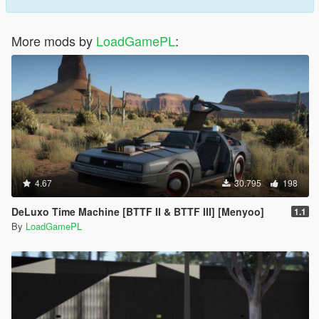
More mods by
LoadGamePL
:
4.67
30.795
198
DeLuxo Time Machine [BTTF II & BTTF III] [Menyoo]
1.1
By
LoadGamePL