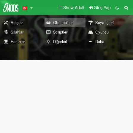
Show Adult
Giriş Yap
Araçlar
Otomobiller
Boya İşleri
Silahlar
Scriptler
Oyuncu
Haritalar
Diğerleri
Daha