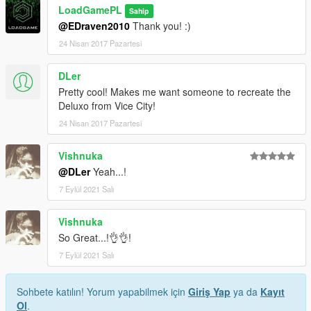
LoadGamePL
Sahip
@EDraven2010
Thank you! :)
24 Nisan 2017 Pazartesi
DLer
Pretty cool! Makes me want someone to recreate the
Deluxo from Vice City!
24 Nisan 2017 Pazartesi
Vishnuka
@DLer
Yeah...!
7 Eylül 2021 Salı
Vishnuka
So Great...!👌👌!
7 Eylül 2021 Salı
Sohbete katılın! Yorum yapabilmek için
Giriş Yap
ya da
Kayıt
Ol
.