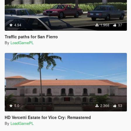
4.94
1.968
37
Traffic paths for San Fierro
By
LoadGamePL
5.0
2.366
53
HD Vercetti Estate for Vice Cry: Remastered
By
LoadGamePL