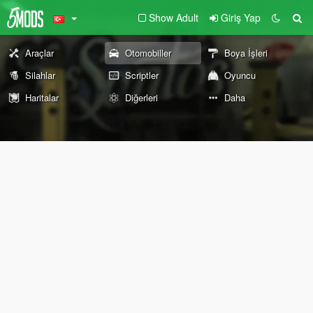
Show Adult
Giriş Yap
Araçlar
Otomobiller
Boya İşleri
Silahlar
Scriptler
Oyuncu
Haritalar
Diğerleri
Daha