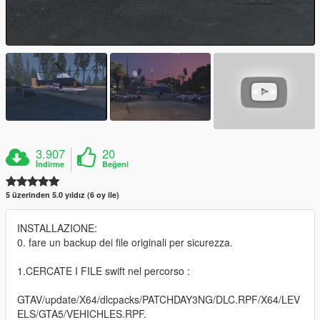
3.907
20
İndirme
Beğeni
5 üzerinden 5.0 yıldız (6 oy ile)
INSTALLAZIONE:
0. fare un backup dei file originali per sicurezza.
1.CERCATE I FILE swift nel percorso :
GTAV/update/X64/dlcpacks/PATCHDAY3NG/DLC.RPF/X64/LEV
ELS/GTA5/VEHICHLES.RPF.