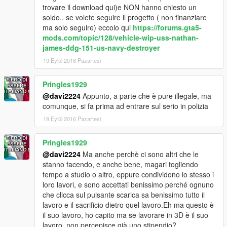
trovare il download qui)e NON hanno chiesto un
soldo.. se volete seguire il progetto ( non finanziare
ma solo seguire) eccolo qui
https://forums.gta5-
mods.com/topic/128/vehicle-wip-uss-nathan-
james-ddg-151-us-navy-destroyer
19 Eylül 2016 Pazartesi
Pringles1929
@davi2224
Appunto, a parte che è pure illegale, ma
comunque, si fa prima ad entrare sul serio in polizia
19 Eylül 2016 Pazartesi
Pringles1929
@davi2224
Ma anche perchè ci sono altri che le
stanno facendo, e anche bene, magari togliendo
tempo a studio o altro, eppure condividono lo stesso i
loro lavori, e sono accettati benissimo perché ognuno
che clicca sul pulsante scarica sa benissimo tutto il
lavoro e il sacrificio dietro quel lavoro.Eh ma questo è
il suo lavoro, ho capito ma se lavorare in 3D è il suo
lavoro, non percepisce già uno stipendio?