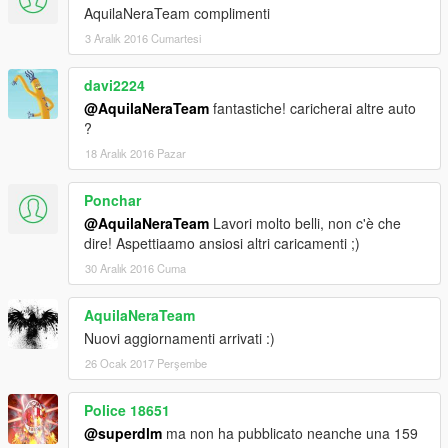
AquilaNeraTeam complimenti
3 Aralık 2016 Cumartesi
davi2224
@AquilaNeraTeam
fantastiche! caricherai altre auto
?
18 Aralık 2016 Pazar
Ponchar
@AquilaNeraTeam
Lavori molto belli, non c'è che
dire! Aspettiaamo ansiosi altri caricamenti ;)
30 Aralık 2016 Cuma
AquilaNeraTeam
Nuovi aggiornamenti arrivati :)
26 Ocak 2017 Perşembe
Police 18651
@superdlm
ma non ha pubblicato neanche una 159