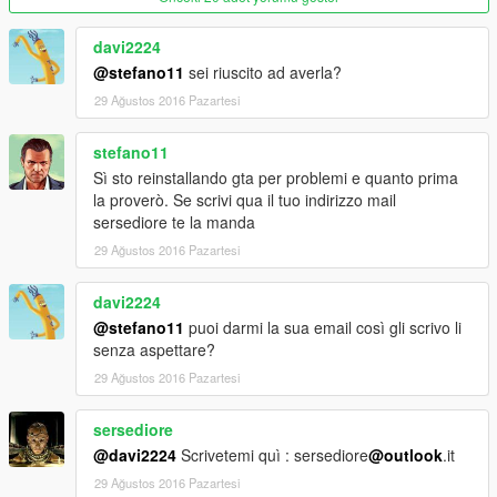
davi2224
@stefano11
sei riuscito ad averla?
29 Ağustos 2016 Pazartesi
stefano11
Sì sto reinstallando gta per problemi e quanto prima
la proverò. Se scrivi qua il tuo indirizzo mail
sersediore te la manda
29 Ağustos 2016 Pazartesi
davi2224
@stefano11
puoi darmi la sua email così gli scrivo li
senza aspettare?
29 Ağustos 2016 Pazartesi
sersediore
@davi2224
Scrivetemi quì : sersediore
@outlook
.it
29 Ağustos 2016 Pazartesi