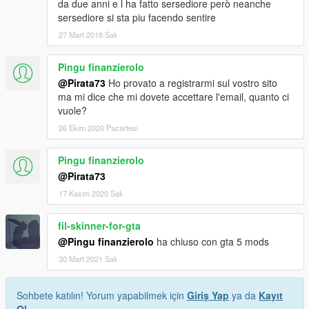
da due anni e l ha fatto sersediore però neanche
sersediore si sta piu facendo sentire
27 Mart 2018 Salı
Pingu finanzierolo
@Pirata73
Ho provato a registrarmi sul vostro sito
ma mi dice che mi dovete accettare l'email, quanto ci
vuole?
26 Ekim 2020 Pazartesi
Pingu finanzierolo
@Pirata73
17 Kasım 2020 Salı
fil-skinner-for-gta
@Pingu finanzierolo
ha chiuso con gta 5 mods
30 Mart 2021 Salı
Sohbete katılın! Yorum yapabilmek için
Giriş Yap
ya da
Kayıt
Ol
.