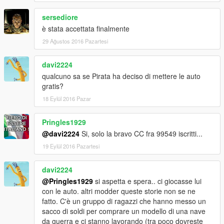
sersediore
è stata accettata finalmente
29 Ağustos 2016 Pazartesi
davi2224
qualcuno sa se Pirata ha deciso di mettere le auto
gratis?
18 Eylül 2016 Pazar
Pringles1929
@davi2224
Si, solo la bravo CC fra 99549 iscritti...
19 Eylül 2016 Pazartesi
davi2224
@Pringles1929
si aspetta e spera.. ci giocasse lui
con le auto. altri modder queste storie non se ne
fatto. C'è un gruppo di ragazzi che hanno messo un
sacco di soldi per comprare un modello di una nave
da guerra e ci stanno lavorando (tra poco dovreste