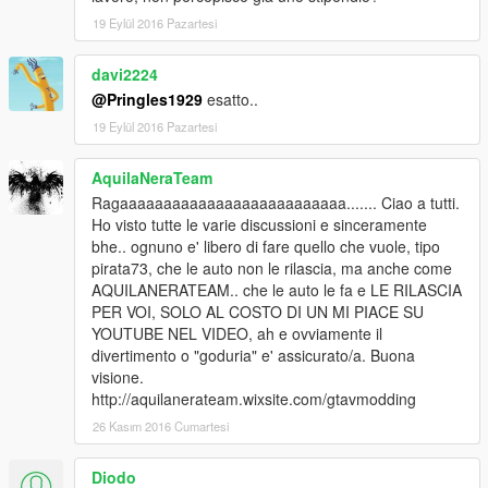
19 Eylül 2016 Pazartesi
davi2224
@Pringles1929
esatto..
19 Eylül 2016 Pazartesi
AquilaNeraTeam
Ragaaaaaaaaaaaaaaaaaaaaaaaaaa....... Ciao a tutti.
Ho visto tutte le varie discussioni e sinceramente
bhe.. ognuno e' libero di fare quello che vuole, tipo
pirata73, che le auto non le rilascia, ma anche come
AQUILANERATEAM.. che le auto le fa e LE RILASCIA
PER VOI, SOLO AL COSTO DI UN MI PIACE SU
YOUTUBE NEL VIDEO, ah e ovviamente il
divertimento o "goduria" e' assicurato/a. Buona
visione.
http://aquilanerateam.wixsite.com/gtavmodding
26 Kasım 2016 Cumartesi
Diodo