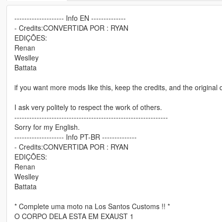
-------------------- Info EN --------------
- Credits:CONVERTIDA POR : RYAN
EDIÇÕES:
Renan
Weslley
Battata
if you want more mods like this, keep the credits, and the original 
I ask very politely to respect the work of others.
--------------------------------------------------------------
Sorry for my English.
-------------------- Info PT-BR --------------
- Credits:CONVERTIDA POR : RYAN
EDIÇÕES:
Renan
Weslley
Battata
* Complete uma moto na Los Santos Customs !! *
O CORPO DELA ESTA EM EXAUST 1