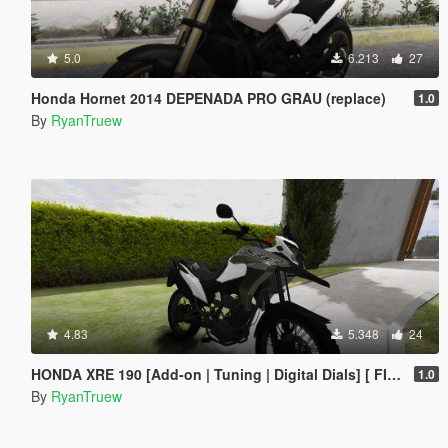
5.0
6.213
27
Honda Hornet 2014 DEPENADA PRO GRAU (replace)
1.0
By
RyanTruew
4.83
5.348
24
HONDA XRE 190 [Add-on | Tuning | Digital Dials] [ FIVE M ]
1.0
By
RyanTruew