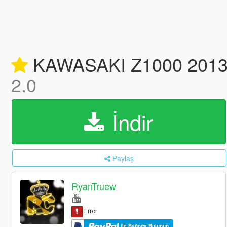
KAWASAKI Z1000 2013 [Ad
2.0
İndir
Paylaş
RyanTruew
ile Bağışta Bulunun