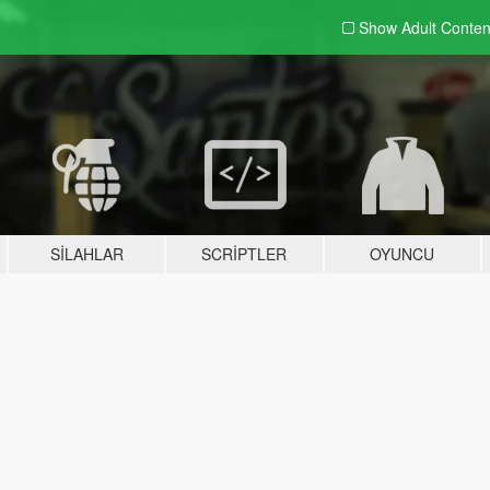
Show Adult
Conten
SILAHLAR
SCRIPTLER
OYUNCU