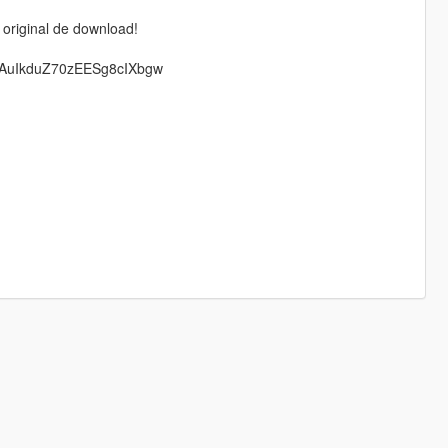
 original de download!
TAuIkduZ70zEESg8cIXbgw