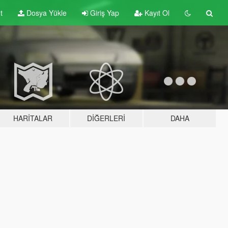
t
Dosya Yükle
Giriş Yap
Kayıt Ol
HARITALAR
DIĞERLERI
DAHA