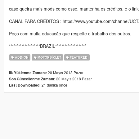
caso queira mais mods como esse, mantenha os créditos, e o link
CANAL PARA CRÉDITOS : https://www.youtube.com/channel/UC
Peço com muita educação que respeite o trabalho dos outros.
********************BRAZIL********************
ADD-ON
MOTORSIKLET
FEATURED
20 Mayıs 2018 Pazar
İlk Yüklenme Zamanı:
20 Mayıs 2018 Pazar
Son Güncellenme Zamanı:
21 dakika önce
Last Downloaded: