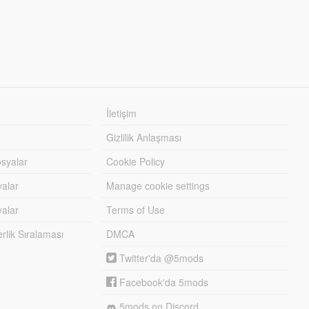
İletişim
Gizlilik Anlaşması
syalar
Cookie Policy
yalar
Manage cookie settings
alar
Terms of Use
lik Sıralaması
DMCA
Twitter'da @5mods
Facebook'da 5mods
5mods on Discord