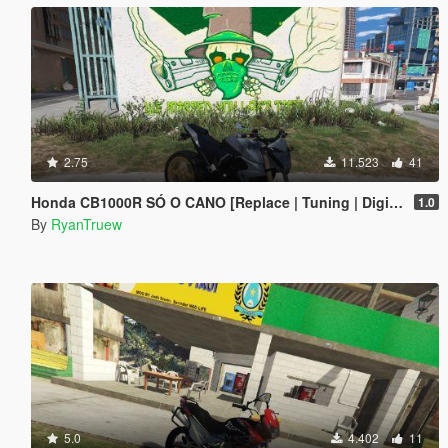
2.75
11.523
41
Honda CB1000R SÓ O CANO [Replace | Tuning | Digital Dials] [ FIVE M ]
1.0
By
RyanTruew
5.0
4.402
11