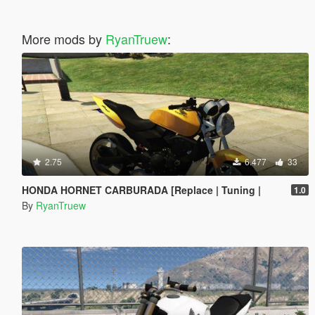
More mods by
RyanTruew
:
2.75
6.477
33
HONDA HORNET CARBURADA [Replace | Tuning |
1.0
By
RyanTruew