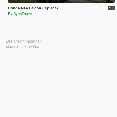
Honda NX4 Falcon (replace)
1.0
By
RyanTruew
Designed in Alderney
Made in Los Santos