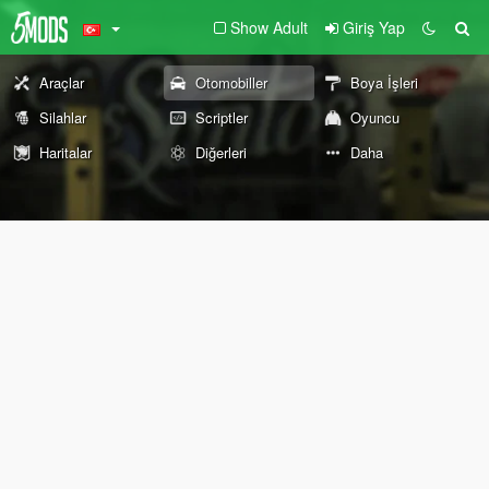
Show Adult
Giriş Yap
Araçlar
Otomobiller
Boya İşleri
Silahlar
Scriptler
Oyuncu
Haritalar
Diğerleri
Daha