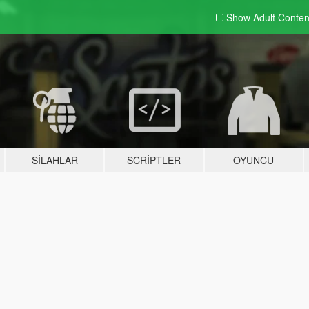
Show Adult
Conten
SILAHLAR
SCRIPTLER
OYUNCU