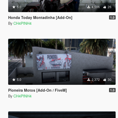
5.0
4.506
26
Honda Today Montadinha [Add-On]
1.0
By
CH4PINH4
5.0
2.372
30
Pioneira Motos [Add-On / FiveM]
1.0
By
CH4PINH4