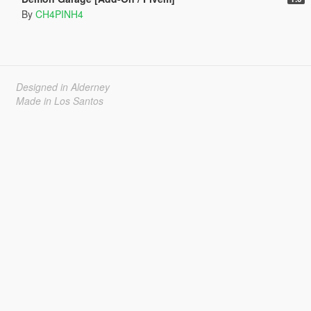
By
CH4PINH4
Designed in Alderney
Made in Los Santos