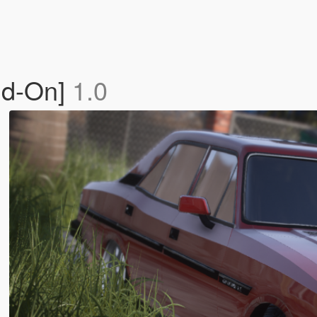
dd-On]
1.0