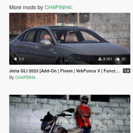
More mods by
CH4PINH4
:
5.0
8.091
35
Jetta GLI 2023 [Add-On | Fivem | VehFuncs V | Functional Sunroof ]
1.0
By
CH4PINH4