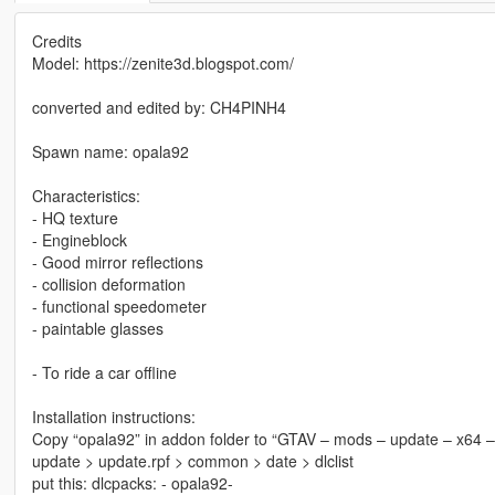
Credits
Model: https://zenite3d.blogspot.com/
converted and edited by: CH4PINH4
Spawn name: opala92
Characteristics:
- HQ texture
- Engineblock
- Good mirror reflections
- collision deformation
- functional speedometer
- paintable glasses
- To ride a car offline
Installation instructions:
Copy “opala92” in addon folder to “GTAV – mods – update – x64 –
update > update.rpf > common > date > dlclist
put this: dlcpacks: - opala92-