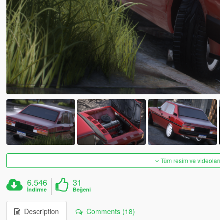
Tüm resim ve videoları
6.546
31
İndirme
Beğeni
Description
Comments (18)