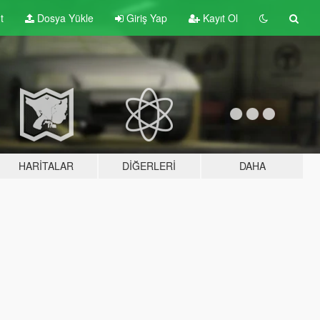
t
Dosya Yükle
Giriş Yap
Kayıt Ol
HARITALAR
DIĞERLERI
DAHA