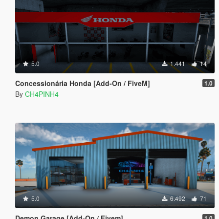
5.0
1.441
14
Concessionária Honda [Add-On / FiveM]
1.0
By
CH4PINH4
5.0
6.492
71
Demon Garage [Add-On / Fivem]
1.0