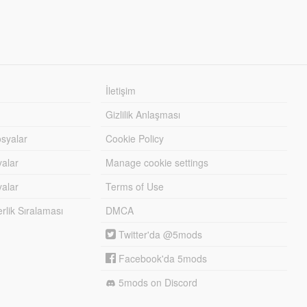
İletişim
Gizlilik Anlaşması
syalar
Cookie Policy
yalar
Manage cookie settings
alar
Terms of Use
lik Sıralaması
DMCA
Twitter'da @5mods
Facebook'da 5mods
5mods on Discord