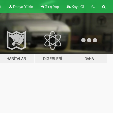
t
Dosya Yükle
Giriş Yap
Kayıt Ol
HARITALAR
DIĞERLERI
DAHA