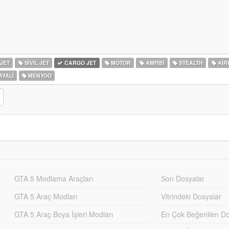
JET
SIVIL JET
CARGO JET
MOTOR
AMFIBI
STEALTH
AIR
YALI
MENYOO
GTA 5 Modlama Araçları
Son Dosyalar
GTA 5 Araç Modları
Vitrindeki Dosyalar
GTA 5 Araç Boya İşleri Modları
En Çok Beğenilen Do