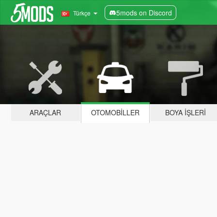
5mods on Discord
Türkçe
ARAÇLAR
OTOMOBILLER
BOYA İŞLERI