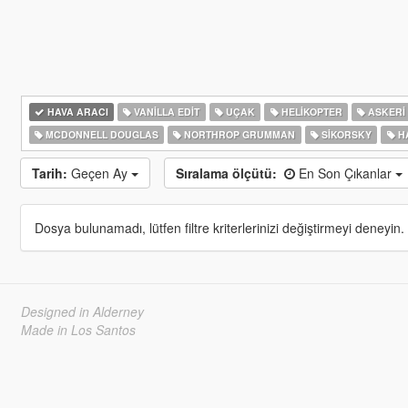
HAVA ARACI
VANILLA EDIT
UÇAK
HELIKOPTER
ASKERI 
MCDONNELL DOUGLAS
NORTHROP GRUMMAN
SIKORSKY
HA
Tarih:
Geçen Ay
Sıralama ölçütü:
En Son Çıkanlar
Dosya bulunamadı, lütfen filtre kriterlerinizi değiştirmeyi deneyin.
Designed in Alderney
Made in Los Santos