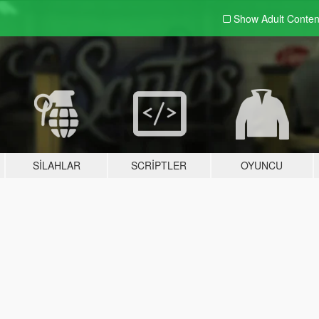
Show Adult
Conten
SILAHLAR
SCRIPTLER
OYUNCU