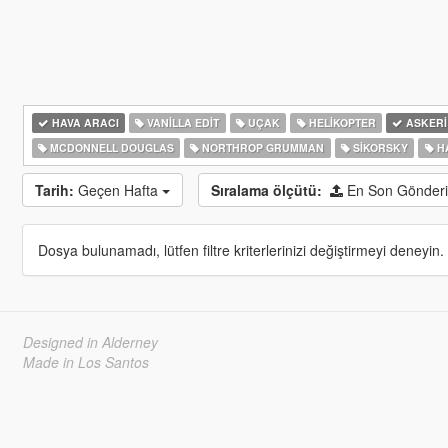
HAVA ARACI
VANILLA EDIT
UÇAK
HELIKOPTER
ASKERI
MCDONNELL DOUGLAS
NORTHROP GRUMMAN
SIKORSKY
HA
Tarih:
Geçen Hafta
Sıralama ölçütü:
En Son Gönderi
Dosya bulunamadı, lütfen filtre kriterlerinizi değiştirmeyi deneyin.
Designed in Alderney
Made in Los Santos