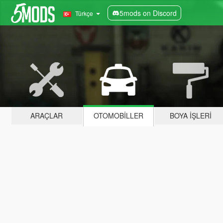
5mods on Discord
Türkçe
ARAÇLAR
OTOMOBILLER
BOYA İŞLERI