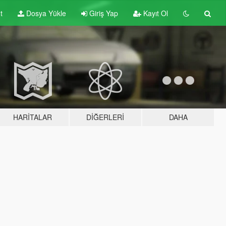
t
Dosya Yükle
Giriş Yap
Kayıt Ol
HARITALAR
DIĞERLERI
DAHA