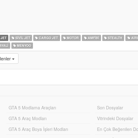
 JET
SIVIL JET
CARGO JET
MOTOR
AMFIBI
STEALTH
AIR
YALI
MENYOO
lenler
GTA 5 Modlama Araçları
Son Dosyalar
GTA 5 Araç Modları
Vitrindeki Dosyalar
GTA 5 Araç Boya İşleri Modları
En Çok Beğenilen Do