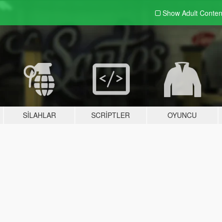
Show Adult
Conten
SILAHLAR
SCRIPTLER
OYUNCU