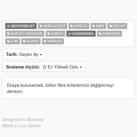
MOTORSIKLET
VANILLA EDIT
APRILIA
BMW
DUCATI
HARLEY DAVIDSON
HONDA
HUSQVARNA
KAWASAKI
KTM
SUZUKI
YAMAHA
Tarih:
Geçen Ay
Sıralama ölçütü:
En Yüksek Oylu
Dosya bulunamadı, lütfen filtre kriterlerinizi değiştirmeyi
deneyin.
Designed in Alderney
Made in Los Santos