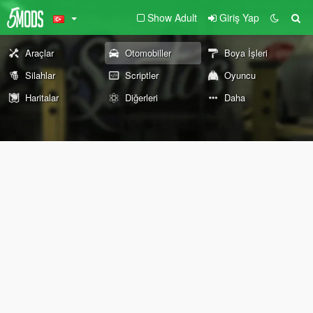
Show Adult
Giriş Yap
Araçlar
Otomobiller
Boya İşleri
Silahlar
Scriptler
Oyuncu
Haritalar
Diğerleri
Daha