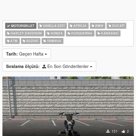
MOTORSIKLET
VANILLA EDIT
APRILIA
BMW
DUCATI
HARLEY DAVIDSON
HONDA
HUSQVARNA
KAWASAKI
KTM
SUZUKI
YAMAHA
Tarih:
Geçen Hafta
Sıralama ölçütü:
En Son Gönderilenler
151
2