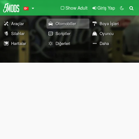
Show Adult
Giriş Yap
Araçlar
Otomobiller
Boya İşleri
Silahlar
Scriptler
Oyuncu
Haritalar
Diğerleri
Daha