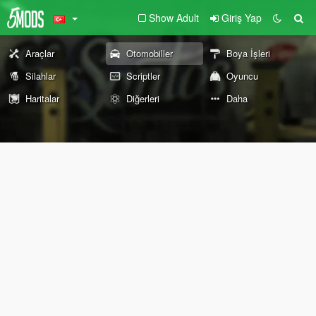
Show Adult
Giriş Yap
Araçlar
Otomobiller
Boya İşleri
Silahlar
Scriptler
Oyuncu
Haritalar
Diğerleri
Daha