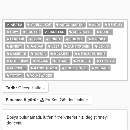
ARABA
VANILLA EDIT
ASTON MARTIN
AUDI
BENTLEY
BMW
BUGATTI
CADILLAC
CHEVROLET
DODGE
FERRARI
FORD
HONDA
HUMMER
HYUNDAI
INFINITI
JAGUAR
JEEP
LAMBORGHINI
LEXUS
MASERATI
MAZDA
MCLAREN
MERCEDES-BENZ
MITSUBISHI
NISSAN
PAGANI
PEUGEOT
PONTIAC
PORSCHE
RANGE ROVER
ROLLS ROYCE
SUBARU
TOYOTA
VOLKSWAGEN
Tarih:
Geçen Hafta
Sıralama ölçütü:
En Son Gönderilenler
Dosya bulunamadı, lütfen filtre kriterlerinizi değiştirmeyi
deneyin.