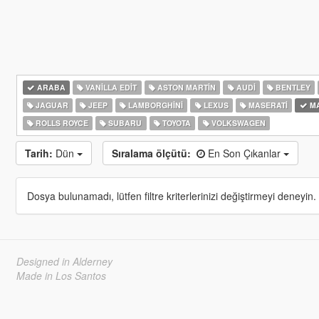
ARABA
VANILLA EDIT
ASTON MARTIN
AUDI
BENTLEY
JAGUAR
JEEP
LAMBORGHINI
LEXUS
MASERATI
M
ROLLS ROYCE
SUBARU
TOYOTA
VOLKSWAGEN
Tarih:
Dün
Sıralama ölçütü:
En Son Çıkanlar
Dosya bulunamadı, lütfen filtre kriterlerinizi değiştirmeyi deneyin.
Designed in Alderney
Made in Los Santos