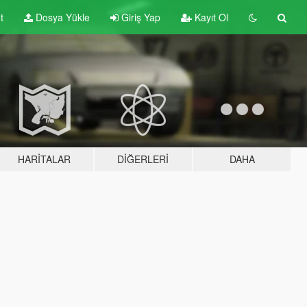
t
Dosya Yükle
Giriş Yap
Kayıt Ol
HARITALAR
DIĞERLERI
DAHA