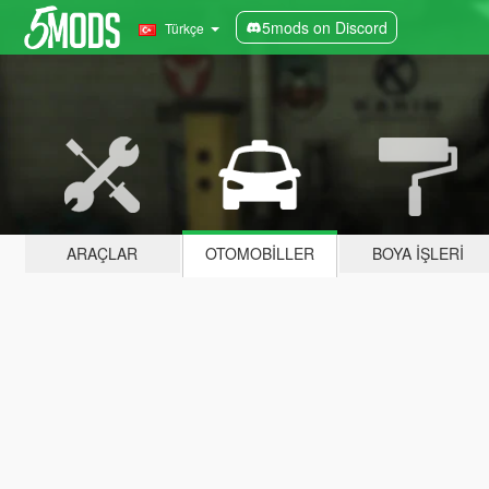
5mods on Discord
Türkçe
ARAÇLAR
OTOMOBILLER
BOYA İŞLERI