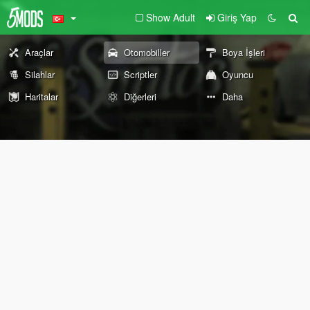
Show Adult
Giriş Yap
Araçlar
Otomobiller
Boya İşleri
Silahlar
Scriptler
Oyuncu
Haritalar
Diğerleri
Daha