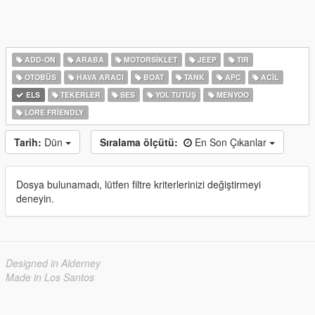
ADD-ON
ARABA
MOTORSIKLET
JEEP
TIR
OTOBÜS
HAVA ARACI
BOAT
TANK
APC
ACIL
ELS
TEKERLER
SES
YOL TUTUŞ
MENYOO
LORE FRIENDLY
Tarih:
Dün
Sıralama ölçütü:
En Son Çıkanlar
Dosya bulunamadı, lütfen filtre kriterlerinizi değiştirmeyi
deneyin.
Designed in Alderney
Made in Los Santos