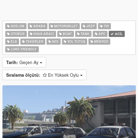
ADD-ON
ARABA
MOTORSIKLET
JEEP
TIR
OTOBÜS
HAVA ARACI
BOAT
TANK
APC
ACIL
ELS
TEKERLER
SES
YOL TUTUŞ
MENYOO
LORE FRIENDLY
Tarih:
Geçen Ay
Sıralama ölçütü:
En Yüksek Oylu