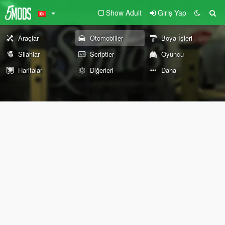
Show Adult
Giriş Yap
Araçlar
Otomobiller
Boya İşleri
Silahlar
Scriptler
Oyuncu
Haritalar
Diğerleri
Daha