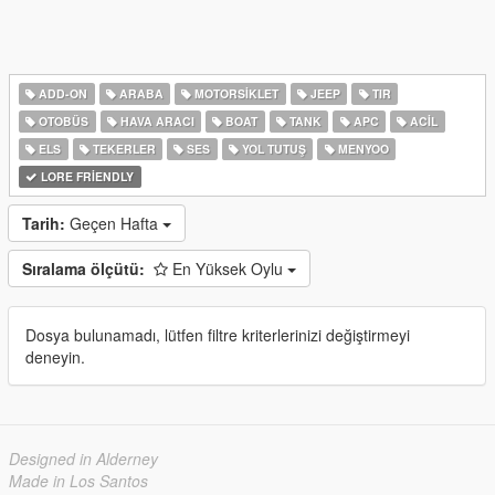
ADD-ON
ARABA
MOTORSIKLET
JEEP
TIR
OTOBÜS
HAVA ARACI
BOAT
TANK
APC
ACIL
ELS
TEKERLER
SES
YOL TUTUŞ
MENYOO
LORE FRIENDLY
Tarih:
Geçen Hafta
Sıralama ölçütü:
En Yüksek Oylu
Dosya bulunamadı, lütfen filtre kriterlerinizi değiştirmeyi
deneyin.
Designed in Alderney
Made in Los Santos