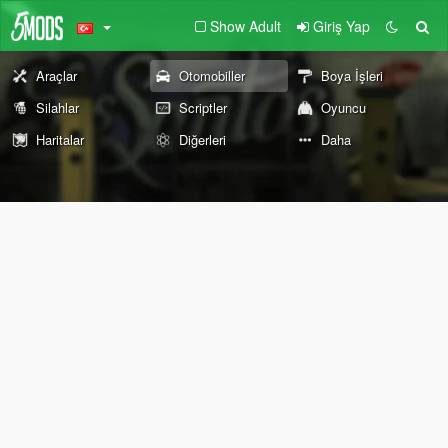
Show Adult
Giriş Yap
Araçlar
Otomobiller
Boya İşleri
Silahlar
Scriptler
Oyuncu
Haritalar
Diğerleri
Daha