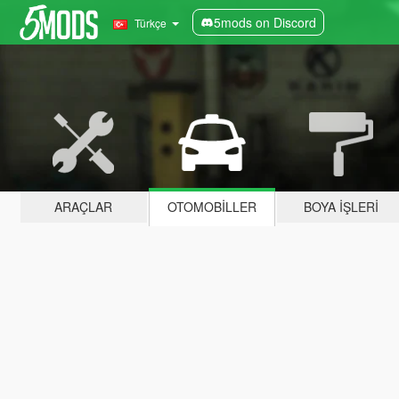
5mods on Discord
Türkçe
ARAÇLAR
OTOMOBILLER
BOYA İŞLERI