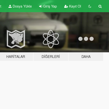
t
Dosya Yükle
Giriş Yap
Kayıt Ol
HARITALAR
DIĞERLERI
DAHA