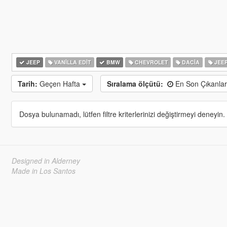
JEEP
VANILLA EDIT
BMW
CHEVROLET
DACIA
JEE
Tarih:
Geçen Hafta
Sıralama ölçütü:
En Son Çıkanla
Dosya bulunamadı, lütfen filtre kriterlerinizi değiştirmeyi deneyin.
Designed in Alderney
Made in Los Santos