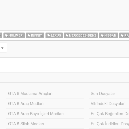
P
HUMMER
INFINITI
LEXUS
MERCEDES-BENZ
NISSAN
RA
r
GTA 5 Modlama Araçları
Son Dosyalar
GTA 5 Araç Modları
Vitrindeki Dosyalar
GTA 5 Araç Boya İşleri Modları
En Çok Beğenilen Do
GTA 5 Silah Modları
En Çok İndirilen Dos