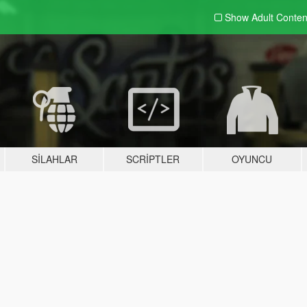
Show Adult
Conten
SILAHLAR
SCRIPTLER
OYUNCU