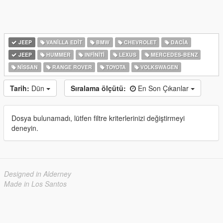
JEEP
VANILLA EDIT
BMW
CHEVROLET
DACIA
JEEP
HUMMER
INFINITI
LEXUS
MERCEDES-BENZ
NISSAN
RANGE ROVER
TOYOTA
VOLKSWAGEN
Tarih:
Dün
Sıralama ölçütü:
En Son Çıkanlar
Dosya bulunamadı, lütfen filtre kriterlerinizi değiştirmeyi
deneyin.
Designed in Alderney
Made in Los Santos