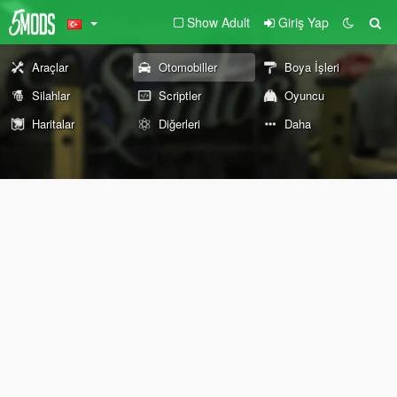
Show Adult
Giriş Yap
Araçlar
Otomobiller
Boya İşleri
Silahlar
Scriptler
Oyuncu
Haritalar
Diğerleri
Daha