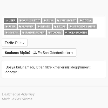
JEEP
VANILLA EDIT
BMW
CHEVROLET
DACIA
JEEP
HUMMER
INFINITI
LEXUS
MERCEDES-BENZ
NISSAN
RANGE ROVER
TOYOTA
VOLKSWAGEN
Tarih:
Dün
Sıralama ölçütü:
En Son Gönderilenler
Dosya bulunamadı, lütfen filtre kriterlerinizi değiştirmeyi
deneyin.
Designed in Alderney
Made in Los Santos