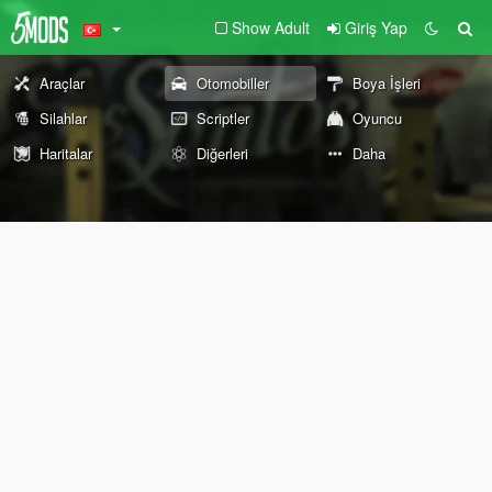
Show Adult
Giriş Yap
Araçlar
Otomobiller
Boya İşleri
Silahlar
Scriptler
Oyuncu
Haritalar
Diğerleri
Daha