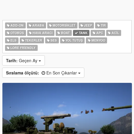
ADD-ON
ARABA
MOTORSIKLET
JEEP
TIR
OTOBÜS
HAVA ARACI
BOAT
TANK
APC
ACIL
ELS
TEKERLER
SES
YOL TUTUŞ
MENYOO
LORE FRIENDLY
Tarih:
Geçen Ay
Sıralama ölçütü:
En Son Çıkanlar