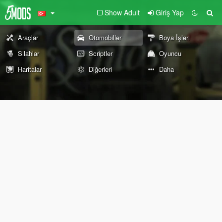
Show Adult
Giriş Yap
Araçlar
Otomobiller
Boya İşleri
Silahlar
Scriptler
Oyuncu
Haritalar
Diğerleri
Daha