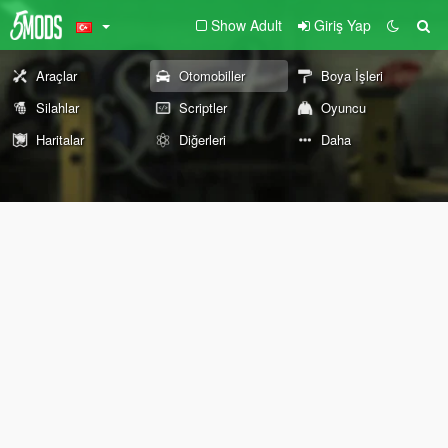
Show Adult
Giriş Yap
Araçlar
Otomobiller
Boya İşleri
Silahlar
Scriptler
Oyuncu
Haritalar
Diğerleri
Daha