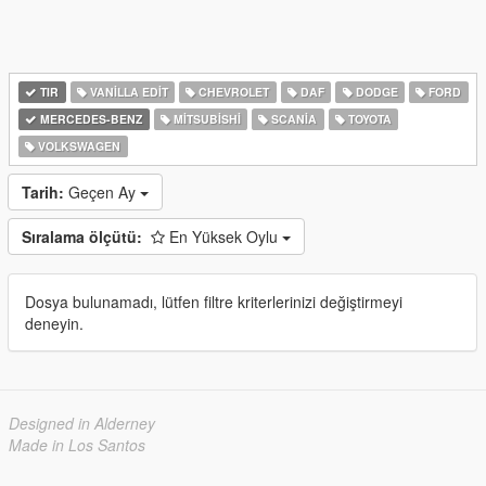
TIR
VANILLA EDIT
CHEVROLET
DAF
DODGE
FORD
MERCEDES-BENZ
MITSUBISHI
SCANIA
TOYOTA
VOLKSWAGEN
Tarih:
Geçen Ay
Sıralama ölçütü:
En Yüksek Oylu
Dosya bulunamadı, lütfen filtre kriterlerinizi değiştirmeyi
deneyin.
Designed in Alderney
Made in Los Santos