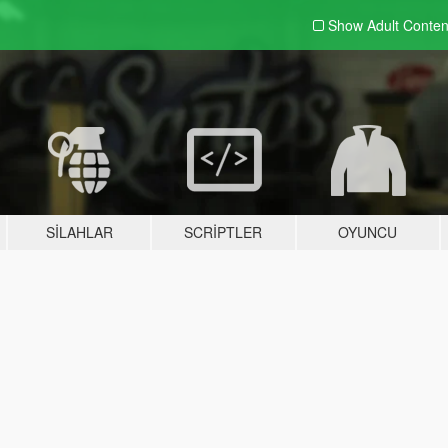
Show Adult
Conten
SILAHLAR
SCRIPTLER
OYUNCU