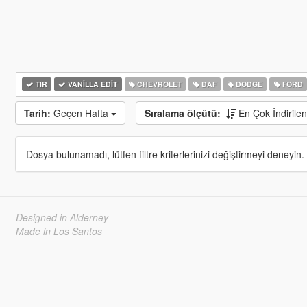
TIR
VANILLA EDIT
CHEVROLET
DAF
DODGE
FORD
Tarih:
Geçen Hafta
Sıralama ölçütü:
En Çok İndirile
Dosya bulunamadı, lütfen filtre kriterlerinizi değiştirmeyi deneyin.
Designed in Alderney
Made in Los Santos