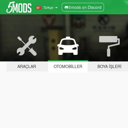
5mods on Discord
Türkçe
ARAÇLAR
OTOMOBILLER
BOYA İŞLERI