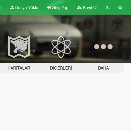
t
Dosya Yükle
Giriş Yap
Kayıt Ol
HARITALAR
DIĞERLERI
DAHA