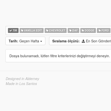
TIR
VANILLA EDIT
CHEVROLET
DAF
DODGE
FORD
Tarih:
Geçen Hafta
Sıralama ölçütü:
En Son Gönderi
Dosya bulunamadı, lütfen filtre kriterlerinizi değiştirmeyi deneyin.
Designed in Alderney
Made in Los Santos