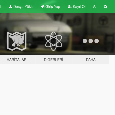
t
Dosya Yükle
Giriş Yap
Kayıt Ol
HARITALAR
DIĞERLERI
DAHA