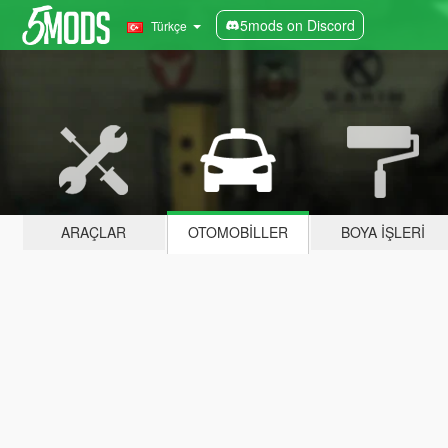
5mods on Discord
Türkçe
ARAÇLAR
OTOMOBILLER
BOYA İŞLERI