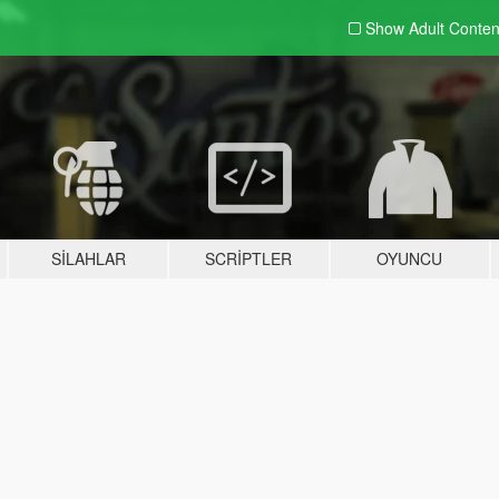
Show Adult
Conten
SILAHLAR
SCRIPTLER
OYUNCU