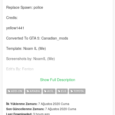
Replace Spawn: police
Credis:
yellow1441
Converted To GTA 5: Canadian_mods
Template: Noam IL (Me)
Screenshots by: NoamIL (Me)
Edit's By: Fenton
Enjoy!
Show Full Description
If you encounter a problem, I would be happy for you to write it
ADD-ON
ARABA
ACIL
ELS
TOYOTA
down for me and I will try to address it as soon as possible
7 Ağustos 2020 Cuma
İlk Yüklenme Zamanı:
7 Ağustos 2020 Cuma
Son Güncellenme Zamanı:
3 hours ago
Last Downloaded: