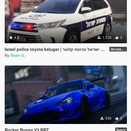
4.5
1.228
3
Israel police toyota kaluger | ניידת ישראל טויוטה קלוגר | PJ
Version 1
By
Noam IL
938
5
Rocket Bunny V3 BRZ
livery