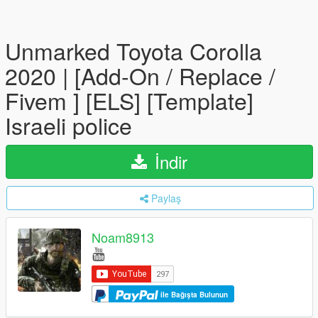
Unmarked Toyota Corolla
2020 | [Add-On / Replace /
Fivem ] [ELS] [Template]
Israeli police
İndir
Paylaş
Noam8913
ile Bağışta Bulunun