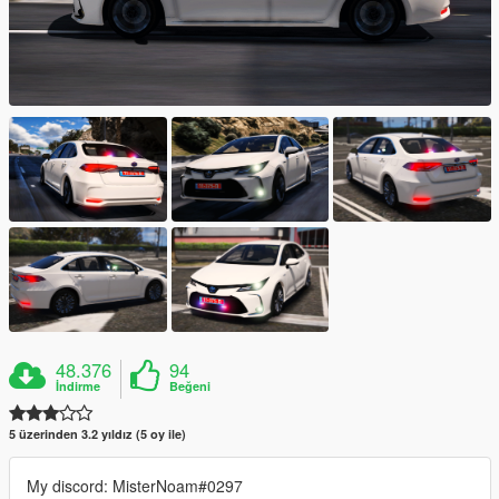
48.376
94
İndirme
Beğeni
5 üzerinden 3.2 yıldız (5 oy ile)
My discord: MisterNoam#0297