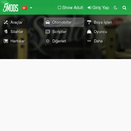
Show Adult
Giriş Yap
Araçlar
Otomobiller
Boya İşleri
Silahlar
Scriptler
Oyuncu
Haritalar
Diğerleri
Daha