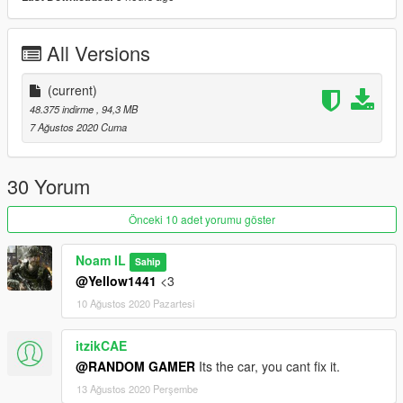
All Versions
(current)
48.375 indirme
, 94,3 MB
7 Ağustos 2020 Cuma
30 Yorum
Önceki 10 adet yorumu göster
Noam IL
Sahip
@Yellow1441
<3
10 Ağustos 2020 Pazartesi
itzikCAE
@RANDOM GAMER
Its the car, you cant fix it.
13 Ağustos 2020 Perşembe