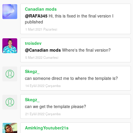
Canadian mods
@RAFA345
Hi, this is fixed in the final version I
published
1 Mart 2021 Pazartesi
troisdev
@Canadian mods
Where's the final version?
5 Mart 2022 Cumartesi
Skegz_
can someone direct me to where the template is?
14 Eylül 2022 Çarşamba
Skegz_
can we get the template please?
21 Eylül 2022 Çarşamba
AmirkingYoutuber21s