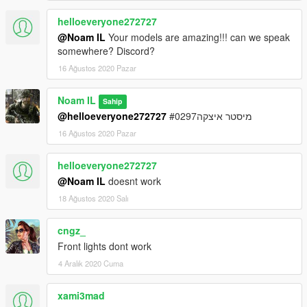
helloeveryone272727
@Noam IL
Your models are amazing!!! can we speak
somewhere? Discord?
16 Ağustos 2020 Pazar
Noam IL
Sahip
@helloeveryone272727
מיסטר איצקה#0297
16 Ağustos 2020 Pazar
helloeveryone272727
@Noam IL
doesnt work
18 Ağustos 2020 Salı
cngz_
Front lights dont work
4 Aralık 2020 Cuma
xami3mad