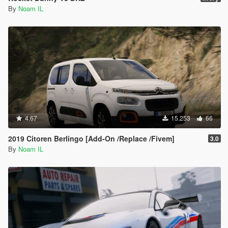
By
Noam IL
4.67
15.253
66
2019 Citoren Berlingo [Add-On /Replace /Fivem]
3.0
By
Noam IL