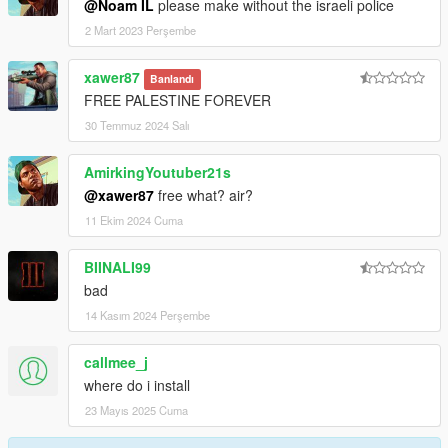
@Noam IL
please make without the israeli police
2 Mart 2023 Perşembe
xawer87
Banlandı
FREE PALESTINE FOREVER
30 Temmuz 2024 Salı
AmirkingYoutuber21s
@xawer87
free what? air?
11 Ekim 2024 Cuma
BIINALI99
bad
14 Kasım 2024 Perşembe
callmee_j
where do i install
23 Mayıs 2025 Cuma